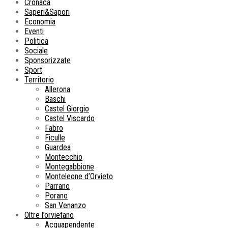
Cronaca
Saperi&Sapori
Economia
Eventi
Politica
Sociale
Sponsorizzate
Sport
Territorio
Allerona
Baschi
Castel Giorgio
Castel Viscardo
Fabro
Ficulle
Guardea
Montecchio
Montegabbione
Monteleone d’Orvieto
Parrano
Porano
San Venanzo
Oltre l’orvietano
Acquapendente