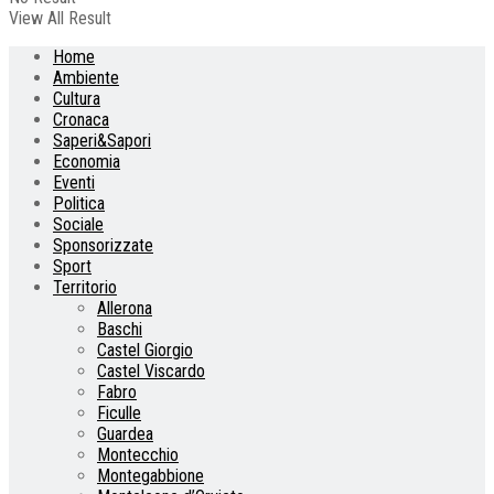
View All Result
Home
Ambiente
Cultura
Cronaca
Saperi&Sapori
Economia
Eventi
Politica
Sociale
Sponsorizzate
Sport
Territorio
Allerona
Baschi
Castel Giorgio
Castel Viscardo
Fabro
Ficulle
Guardea
Montecchio
Montegabbione