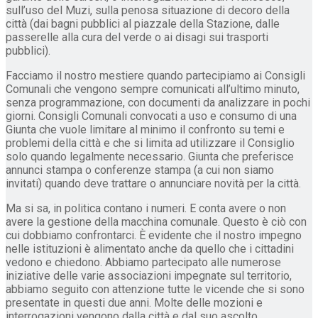
sull’uso del Muzi, sulla penosa situazione di decoro della
città (dai bagni pubblici al piazzale della Stazione, dalle
passerelle alla cura del verde o ai disagi sui trasporti
pubblici).
Facciamo il nostro mestiere quando partecipiamo ai Consigli
Comunali che vengono sempre comunicati all’ultimo minuto,
senza programmazione, con documenti da analizzare in pochi
giorni. Consigli Comunali convocati a uso e consumo di una
Giunta che vuole limitare al minimo il confronto su temi e
problemi della città e che si limita ad utilizzare il Consiglio
solo quando legalmente necessario. Giunta che preferisce
annunci stampa o conferenze stampa (a cui non siamo
invitati) quando deve trattare o annunciare novità per la città.
Ma si sa, in politica contano i numeri. E conta avere o non
avere la gestione della macchina comunale. Questo è ciò con
cui dobbiamo confrontarci. È evidente che il nostro impegno
nelle istituzioni è alimentato anche da quello che i cittadini
vedono e chiedono. Abbiamo partecipato alle numerose
iniziative delle varie associazioni impegnate sul territorio,
abbiamo seguito con attenzione tutte le vicende che si sono
presentate in questi due anni. Molte delle mozioni e
interrogazioni vengono dalla città e dal suo ascolto.