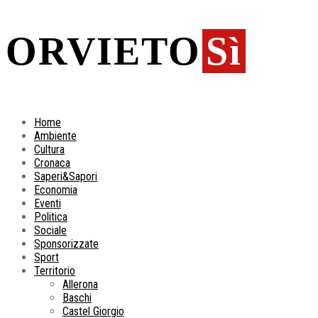
ORVIETO
Sì
Home
Ambiente
Cultura
Cronaca
Saperi&Sapori
Economia
Eventi
Politica
Sociale
Sponsorizzate
Sport
Territorio
Allerona
Baschi
Castel Giorgio