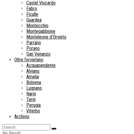
Castel Viscardo
Fabro
Ficulle
Guardea
Montecchio
Montegabbione
Monteleone d’Orvieto
Parrano
Porano
San Venanzo
Oltre l’orvietano
Acquapendente
Alviano
Amelia
Bolsena
Lugnano
Narni
Terni
Perugia
Viterbo
Archivio
No Result