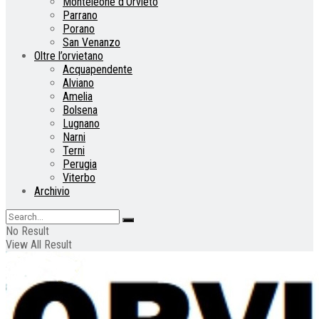
Monteleone d’Orvieto
Parrano
Porano
San Venanzo
Oltre l’orvietano
Acquapendente
Alviano
Amelia
Bolsena
Lugnano
Narni
Terni
Perugia
Viterbo
Archivio
No Result
View All Result