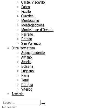
Castel Viscardo
Fabro
Ficulle
Guardea
Montecchio
Montegabbione
Monteleone d’Orvieto
Parrano
Porano
San Venanzo
Oltre l’orvietano
Acquapendente
Alviano
Amelia
Bolsena
Lugnano
Narni
Terni
Perugia
Viterbo
Archivio
No Result