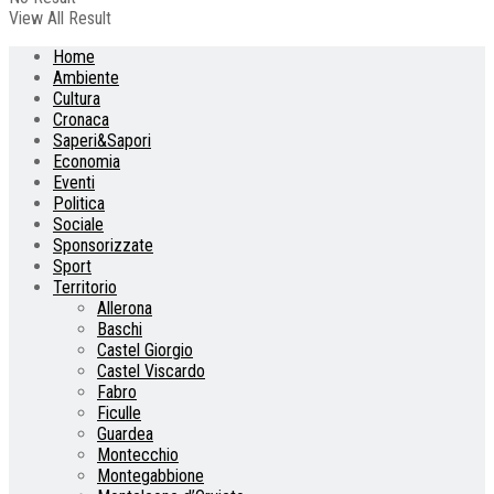
View All Result
Home
Ambiente
Cultura
Cronaca
Saperi&Sapori
Economia
Eventi
Politica
Sociale
Sponsorizzate
Sport
Territorio
Allerona
Baschi
Castel Giorgio
Castel Viscardo
Fabro
Ficulle
Guardea
Montecchio
Montegabbione