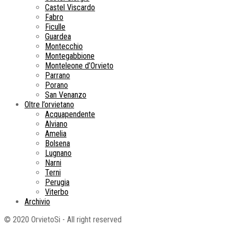
Castel Viscardo
Fabro
Ficulle
Guardea
Montecchio
Montegabbione
Monteleone d’Orvieto
Parrano
Porano
San Venanzo
Oltre l’orvietano
Acquapendente
Alviano
Amelia
Bolsena
Lugnano
Narni
Terni
Perugia
Viterbo
Archivio
© 2020 OrvietoSi - All right reserved