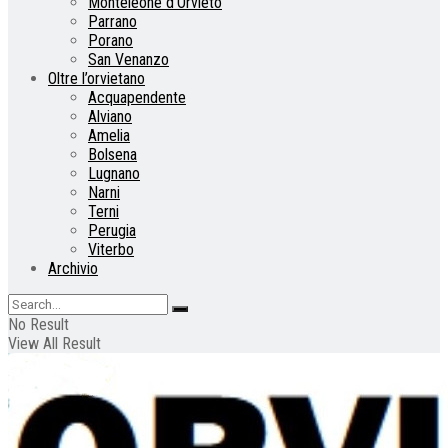
Monteleone d’Orvieto
Parrano
Porano
San Venanzo
Oltre l’orvietano
Acquapendente
Alviano
Amelia
Bolsena
Lugnano
Narni
Terni
Perugia
Viterbo
Archivio
No Result
View All Result