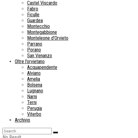
Castel Viscardo
Fabro
Ficulle
Guardea
Montecchio
Montegabbione
Monteleone d’Orvieto
Parrano
Porano
San Venanzo
Oltre l’orvietano
Acquapendente
Alviano
Amelia
Bolsena
Lugnano
Narni
Terni
Perugia
Viterbo
Archivio
No Result