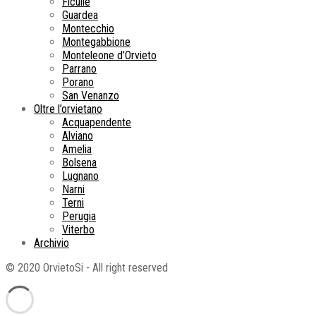
Ficulle
Guardea
Montecchio
Montegabbione
Monteleone d’Orvieto
Parrano
Porano
San Venanzo
Oltre l’orvietano
Acquapendente
Alviano
Amelia
Bolsena
Lugnano
Narni
Terni
Perugia
Viterbo
Archivio
© 2020 OrvietoSi - All right reserved