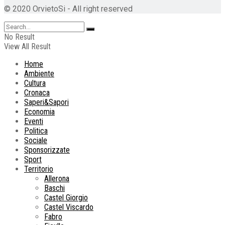
© 2020 OrvietoSi - All right reserved
No Result
View All Result
Home
Ambiente
Cultura
Cronaca
Saperi&Sapori
Economia
Eventi
Politica
Sociale
Sponsorizzate
Sport
Territorio
Allerona
Baschi
Castel Giorgio
Castel Viscardo
Fabro