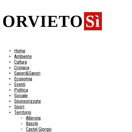
ORVIETO
Sì
Home
Ambiente
Cultura
Cronaca
Saperi&Sapori
Economia
Eventi
Politica
Sociale
Sponsorizzate
Sport
Territorio
Allerona
Baschi
Castel Giorgio