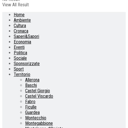
View All Result
Home
Ambiente
Cultura
Cronaca
Saperi&Sapori
Economia
Eventi
Politica
Sociale
Sponsorizzate
Sport
Territorio
Allerona
Baschi
Castel Giorgio
Castel Viscardo
Fabro
Ficulle
Guardea
Montecchio
Montegabbione