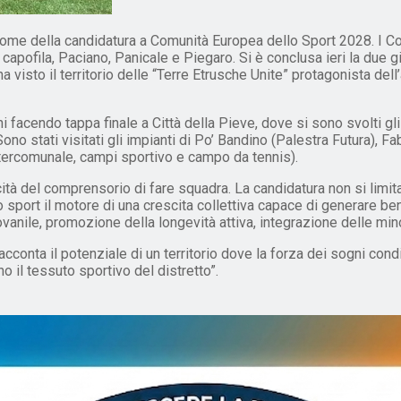
ome della candidatura a Comunità Europea dello Sport 2028. I Com
ne capofila, Paciano, Panicale e Piegaro. Si è conclusa ieri la due
isto il territorio delle “Terre Etrusche Unite” protagonista dell’a
ni facendo tappa finale a Città della Pieve, dove si sono svolti gl
no stati visitati gli impianti di Po’ Bandino (Palestra Futura), F
ntercomunale, campi sportivo e campo da tennis).
pacità del comprensorio di fare squadra. La candidatura non si limi
lo sport il motore di una crescita collettiva capace di generare be
anile, promozione della longevità attiva, integrazione delle min
conta il potenziale di un territorio dove la forza dei sogni condiv
no il tessuto sportivo del distretto”.