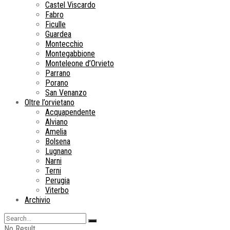
Castel Viscardo
Fabro
Ficulle
Guardea
Montecchio
Montegabbione
Monteleone d’Orvieto
Parrano
Porano
San Venanzo
Oltre l’orvietano
Acquapendente
Alviano
Amelia
Bolsena
Lugnano
Narni
Terni
Perugia
Viterbo
Archivio
No Result