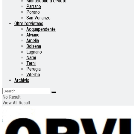
Monteleone d’Orvieto
Parrano
Porano
San Venanzo
Oltre l’orvietano
Acquapendente
Alviano
Amelia
Bolsena
Lugnano
Narni
Terni
Perugia
Viterbo
Archivio
No Result
View All Result