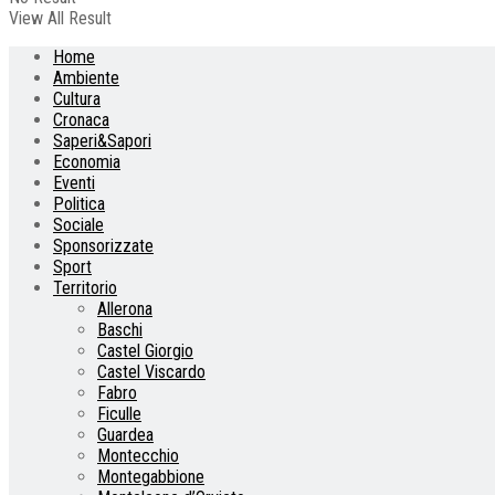
View All Result
Home
Ambiente
Cultura
Cronaca
Saperi&Sapori
Economia
Eventi
Politica
Sociale
Sponsorizzate
Sport
Territorio
Allerona
Baschi
Castel Giorgio
Castel Viscardo
Fabro
Ficulle
Guardea
Montecchio
Montegabbione