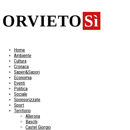
ORVIETO
Sì
Home
Ambiente
Cultura
Cronaca
Saperi&Sapori
Economia
Eventi
Politica
Sociale
Sponsorizzate
Sport
Territorio
Allerona
Baschi
Castel Giorgio