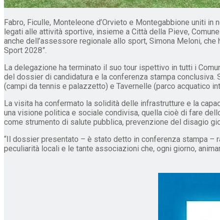
Fabro, Ficulle, Monteleone d’Orvieto e Montegabbione uniti in n
legati alle attività sportive, insieme a Città della Pieve, Comu
anche dell’assessore regionale allo sport, Simona Meloni, che ha v
Sport 2028”.
La delegazione ha terminato il suo tour ispettivo in tutti i Comu
del dossier di candidatura e la conferenza stampa conclusiva. So
(campi da tennis e palazzetto) e Tavernelle (parco acquatico i
La visita ha confermato la solidità delle infrastrutture e la ca
una visione politica e sociale condivisa, quella cioè di fare del
come strumento di salute pubblica, prevenzione del disagio giov
“Il dossier presentato – è stato detto in conferenza stampa – rac
peculiarità locali e le tante associazioni che, ogni giorno, anima