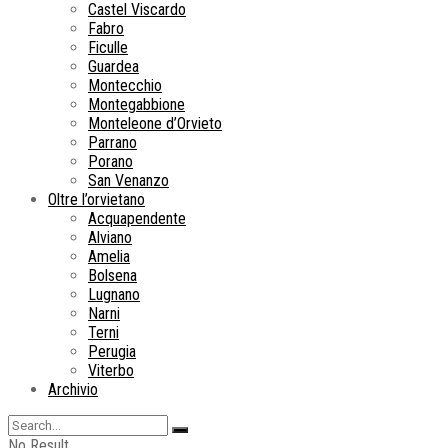
Castel Viscardo
Fabro
Ficulle
Guardea
Montecchio
Montegabbione
Monteleone d’Orvieto
Parrano
Porano
San Venanzo
Oltre l’orvietano
Acquapendente
Alviano
Amelia
Bolsena
Lugnano
Narni
Terni
Perugia
Viterbo
Archivio
No Result