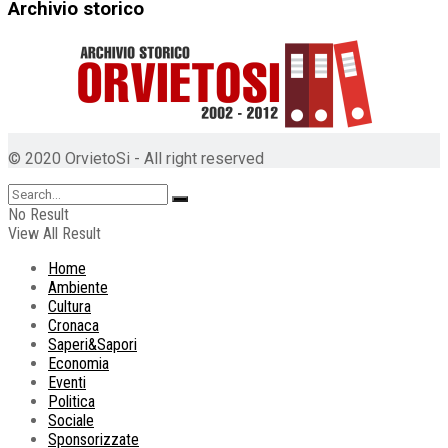
Archivio storico
© 2020 OrvietoSi - All right reserved
No Result
View All Result
Home
Ambiente
Cultura
Cronaca
Saperi&Sapori
Economia
Eventi
Politica
Sociale
Sponsorizzate