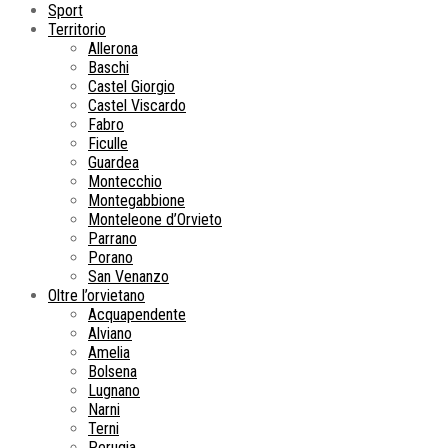
Sport
Territorio
Allerona
Baschi
Castel Giorgio
Castel Viscardo
Fabro
Ficulle
Guardea
Montecchio
Montegabbione
Monteleone d’Orvieto
Parrano
Porano
San Venanzo
Oltre l’orvietano
Acquapendente
Alviano
Amelia
Bolsena
Lugnano
Narni
Terni
Perugia