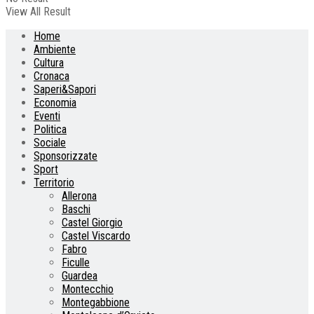
View All Result
Home
Ambiente
Cultura
Cronaca
Saperi&Sapori
Economia
Eventi
Politica
Sociale
Sponsorizzate
Sport
Territorio
Allerona
Baschi
Castel Giorgio
Castel Viscardo
Fabro
Ficulle
Guardea
Montecchio
Montegabbione