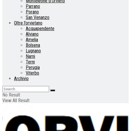
Monteleone d’Orvieto
Parrano
Porano
San Venanzo
Oltre l’orvietano
Acquapendente
Alviano
Amelia
Bolsena
Lugnano
Narni
Terni
Perugia
Viterbo
Archivio
No Result
View All Result