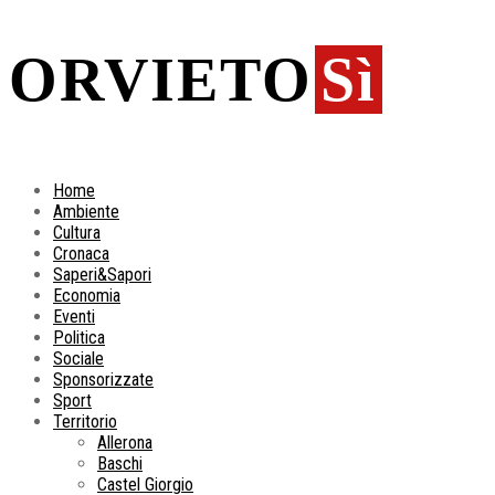
ORVIETO
Sì
Home
Ambiente
Cultura
Cronaca
Saperi&Sapori
Economia
Eventi
Politica
Sociale
Sponsorizzate
Sport
Territorio
Allerona
Baschi
Castel Giorgio