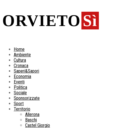
ORVIETO
Sì
Home
Ambiente
Cultura
Cronaca
Saperi&Sapori
Economia
Eventi
Politica
Sociale
Sponsorizzate
Sport
Territorio
Allerona
Baschi
Castel Giorgio