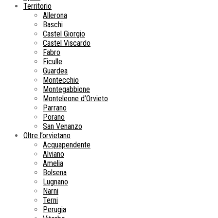
Territorio
Allerona
Baschi
Castel Giorgio
Castel Viscardo
Fabro
Ficulle
Guardea
Montecchio
Montegabbione
Monteleone d’Orvieto
Parrano
Porano
San Venanzo
Oltre l’orvietano
Acquapendente
Alviano
Amelia
Bolsena
Lugnano
Narni
Terni
Perugia