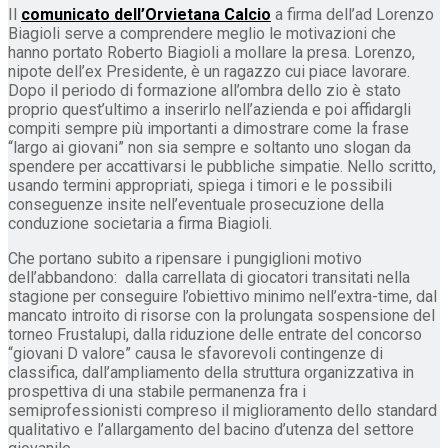
Il
comunicato dell’Orvietana Calcio
a firma dell’ad Lorenzo
Biagioli serve a comprendere meglio le motivazioni che
hanno portato Roberto Biagioli a mollare la presa. Lorenzo,
nipote dell’ex Presidente, è un ragazzo cui piace lavorare.
Dopo il periodo di formazione all’ombra dello zio è stato
proprio quest’ultimo a inserirlo nell’azienda e poi affidargli
compiti sempre più importanti a dimostrare come la frase
“largo ai giovani” non sia sempre e soltanto uno slogan da
spendere per accattivarsi le pubbliche simpatie. Nello scritto,
usando termini appropriati, spiega i timori e le possibili
conseguenze insite nell’eventuale prosecuzione della
conduzione societaria a firma Biagioli.
Che portano subito a ripensare i pungiglioni motivo
dell’abbandono: dalla carrellata di giocatori transitati nella
stagione per conseguire l’obiettivo minimo nell’extra-time, dal
mancato introito di risorse con la prolungata sospensione del
torneo Frustalupi, dalla riduzione delle entrate del concorso
“giovani D valore” causa le sfavorevoli contingenze di
classifica, dall’ampliamento della struttura organizzativa in
prospettiva di una stabile permanenza fra i
semiprofessionisti compreso il miglioramento dello standard
qualitativo e l’allargamento del bacino d’utenza del settore