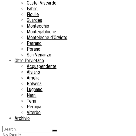
Castel Viscardo
Fabro
Ficulle
Guardea
Montecchio
Montegabbione
Monteleone d’Orvieto
Parrano
Porano
San Venanzo
Oltre l’orvietano
Acquapendente
Alviano
Amelia
Bolsena
Lugnano
Narni
Terni
Perugia
Viterbo
Archivio
No Result