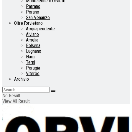
Monteleone d’Orvieto
Parrano
Porano
San Venanzo
Oltre l’orvietano
Acquapendente
Alviano
Amelia
Bolsena
Lugnano
Narni
Terni
Perugia
Viterbo
Archivio
No Result
View All Result