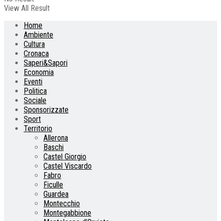
View All Result
Home
Ambiente
Cultura
Cronaca
Saperi&Sapori
Economia
Eventi
Politica
Sociale
Sponsorizzate
Sport
Territorio
Allerona
Baschi
Castel Giorgio
Castel Viscardo
Fabro
Ficulle
Guardea
Montecchio
Montegabbione