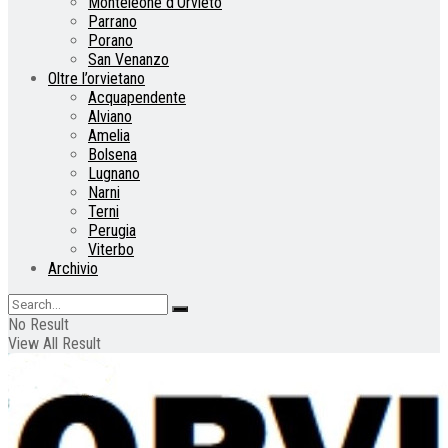
Monteleone d’Orvieto
Parrano
Porano
San Venanzo
Oltre l’orvietano
Acquapendente
Alviano
Amelia
Bolsena
Lugnano
Narni
Terni
Perugia
Viterbo
Archivio
No Result
View All Result