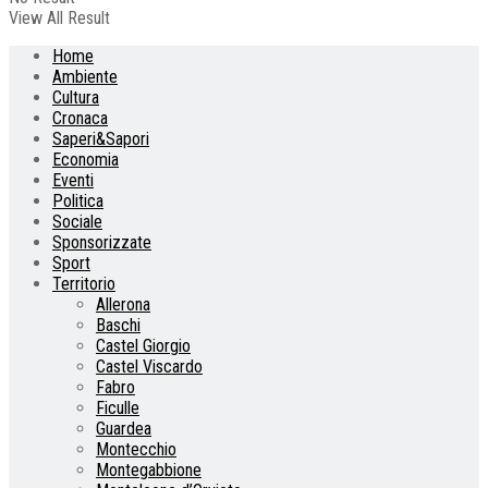
View All Result
Home
Ambiente
Cultura
Cronaca
Saperi&Sapori
Economia
Eventi
Politica
Sociale
Sponsorizzate
Sport
Territorio
Allerona
Baschi
Castel Giorgio
Castel Viscardo
Fabro
Ficulle
Guardea
Montecchio
Montegabbione