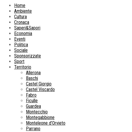
Home
Ambiente
Cultura
Cronaca
Saperi&Sapori
Economia
Eventi
Politica
Sociale
Sponsorizzate
Sport
Territorio
Allerona
Baschi
Castel Giorgio
Castel Viscardo
Fabro
Ficulle
Guardea
Montecchio
Montegabbione
Monteleone d’Orvieto
Parrano