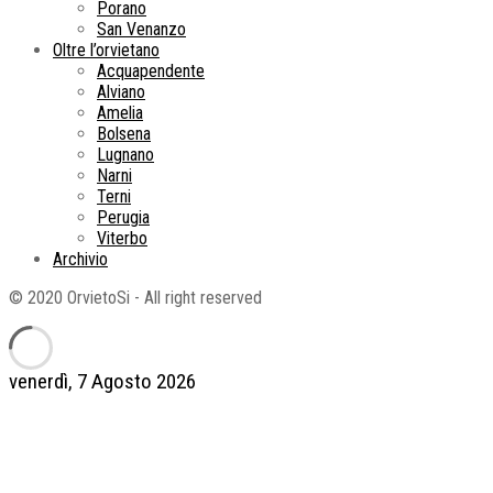
Porano
San Venanzo
Oltre l’orvietano
Acquapendente
Alviano
Amelia
Bolsena
Lugnano
Narni
Terni
Perugia
Viterbo
Archivio
© 2020 OrvietoSi - All right reserved
venerdì, 7 Agosto 2026