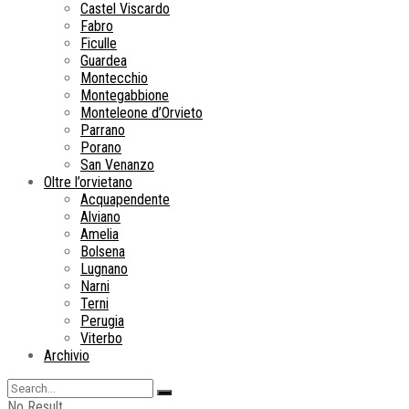
Castel Viscardo
Fabro
Ficulle
Guardea
Montecchio
Montegabbione
Monteleone d’Orvieto
Parrano
Porano
San Venanzo
Oltre l’orvietano
Acquapendente
Alviano
Amelia
Bolsena
Lugnano
Narni
Terni
Perugia
Viterbo
Archivio
No Result