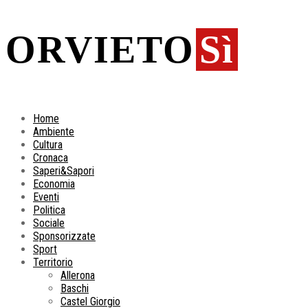
ORVIETO
Sì
Home
Ambiente
Cultura
Cronaca
Saperi&Sapori
Economia
Eventi
Politica
Sociale
Sponsorizzate
Sport
Territorio
Allerona
Baschi
Castel Giorgio