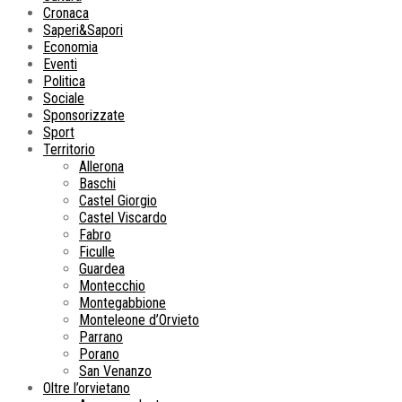
Cronaca
Saperi&Sapori
Economia
Eventi
Politica
Sociale
Sponsorizzate
Sport
Territorio
Allerona
Baschi
Castel Giorgio
Castel Viscardo
Fabro
Ficulle
Guardea
Montecchio
Montegabbione
Monteleone d’Orvieto
Parrano
Porano
San Venanzo
Oltre l’orvietano