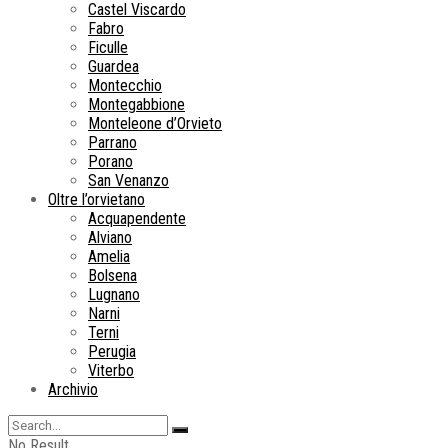
Castel Viscardo
Fabro
Ficulle
Guardea
Montecchio
Montegabbione
Monteleone d’Orvieto
Parrano
Porano
San Venanzo
Oltre l’orvietano
Acquapendente
Alviano
Amelia
Bolsena
Lugnano
Narni
Terni
Perugia
Viterbo
Archivio
No Result