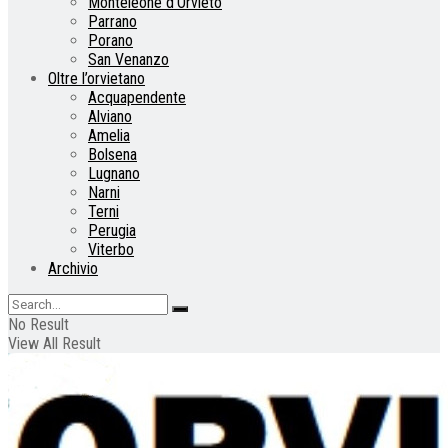
Monteleone d’Orvieto
Parrano
Porano
San Venanzo
Oltre l’orvietano
Acquapendente
Alviano
Amelia
Bolsena
Lugnano
Narni
Terni
Perugia
Viterbo
Archivio
No Result
View All Result