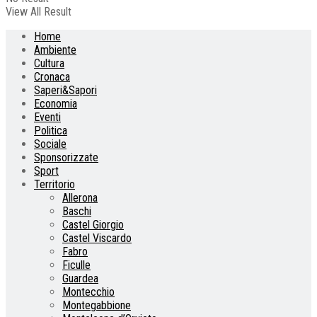
View All Result
Home
Ambiente
Cultura
Cronaca
Saperi&Sapori
Economia
Eventi
Politica
Sociale
Sponsorizzate
Sport
Territorio
Allerona
Baschi
Castel Giorgio
Castel Viscardo
Fabro
Ficulle
Guardea
Montecchio
Montegabbione