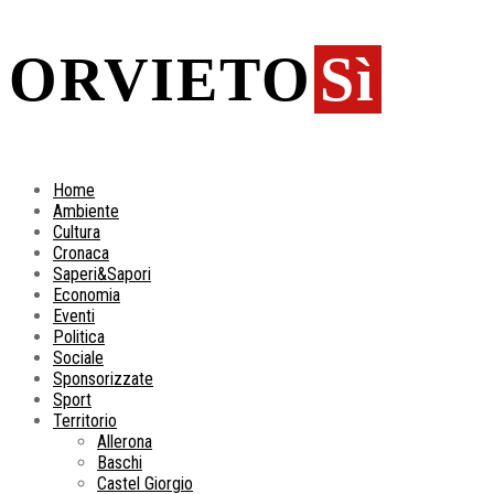
ORVIETO
Sì
Home
Ambiente
Cultura
Cronaca
Saperi&Sapori
Economia
Eventi
Politica
Sociale
Sponsorizzate
Sport
Territorio
Allerona
Baschi
Castel Giorgio