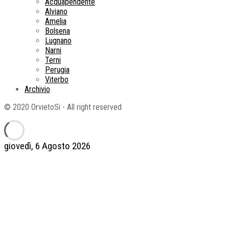
Acquapendente
Alviano
Amelia
Bolsena
Lugnano
Narni
Terni
Perugia
Viterbo
Archivio
© 2020 OrvietoSi - All right reserved
giovedì, 6 Agosto 2026