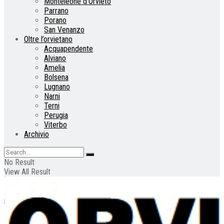
Monteleone d’Orvieto
Parrano
Porano
San Venanzo
Oltre l’orvietano
Acquapendente
Alviano
Amelia
Bolsena
Lugnano
Narni
Terni
Perugia
Viterbo
Archivio
No Result
View All Result