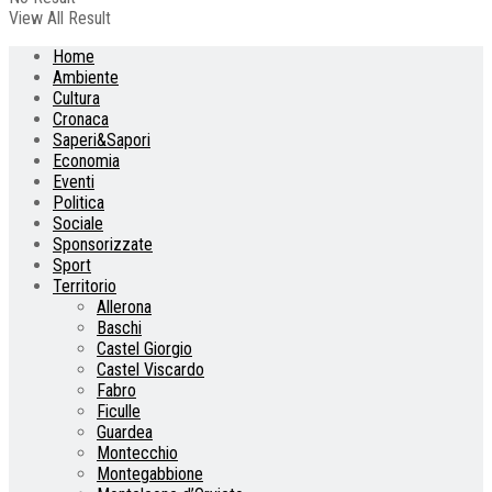
View All Result
Home
Ambiente
Cultura
Cronaca
Saperi&Sapori
Economia
Eventi
Politica
Sociale
Sponsorizzate
Sport
Territorio
Allerona
Baschi
Castel Giorgio
Castel Viscardo
Fabro
Ficulle
Guardea
Montecchio
Montegabbione