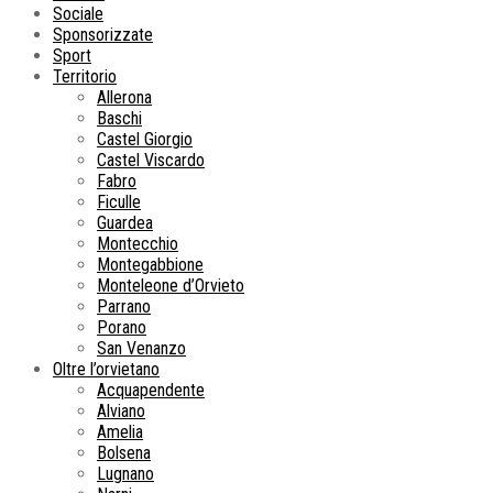
Sociale
Sponsorizzate
Sport
Territorio
Allerona
Baschi
Castel Giorgio
Castel Viscardo
Fabro
Ficulle
Guardea
Montecchio
Montegabbione
Monteleone d’Orvieto
Parrano
Porano
San Venanzo
Oltre l’orvietano
Acquapendente
Alviano
Amelia
Bolsena
Lugnano