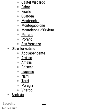
Castel Viscardo
Fabro
Ficulle
Guardea
Montecchio
Montegabbione
Monteleone d’Orvieto
Parrano
Porano
San Venanzo
Oltre l’orvietano
Acquapendente
Alviano
Amelia
Bolsena
Lugnano
Narni
Terni
Perugia
Viterbo
Archivio
No Result