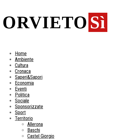
ORVIETO
Sì
Home
Ambiente
Cultura
Cronaca
Saperi&Sapori
Economia
Eventi
Politica
Sociale
Sponsorizzate
Sport
Territorio
Allerona
Baschi
Castel Giorgio