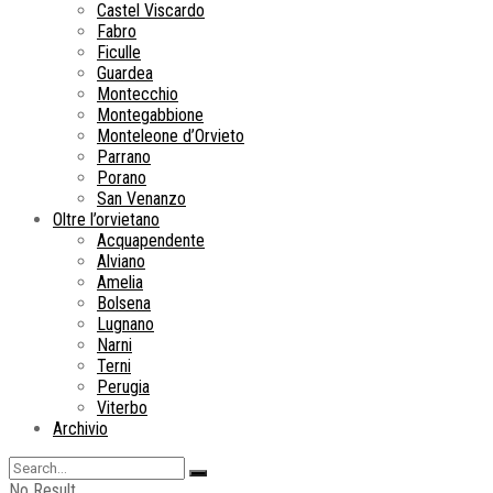
Castel Viscardo
Fabro
Ficulle
Guardea
Montecchio
Montegabbione
Monteleone d’Orvieto
Parrano
Porano
San Venanzo
Oltre l’orvietano
Acquapendente
Alviano
Amelia
Bolsena
Lugnano
Narni
Terni
Perugia
Viterbo
Archivio
No Result