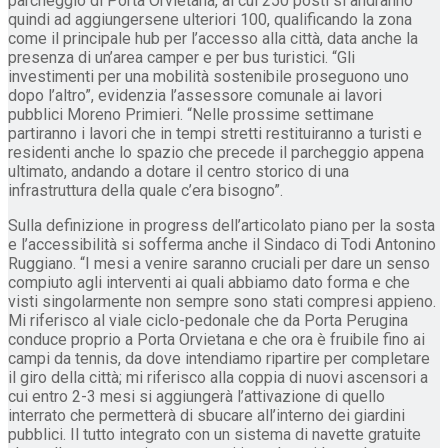
parcheggio di Porta Orvietana, ai cui 250 posti si andranno
quindi ad aggiungersene ulteriori 100, qualificando la zona
come il principale hub per l’accesso alla città, data anche la
presenza di un’area camper e per bus turistici. “Gli
investimenti per una mobilità sostenibile proseguono uno
dopo l’altro”, evidenzia l’assessore comunale ai lavori
pubblici Moreno Primieri. “Nelle prossime settimane
partiranno i lavori che in tempi stretti restituiranno a turisti e
residenti anche lo spazio che precede il parcheggio appena
ultimato, andando a dotare il centro storico di una
infrastruttura della quale c’era bisogno”.
Sulla definizione in progress dell’articolato piano per la sosta
e l’accessibilità si sofferma anche il Sindaco di Todi Antonino
Ruggiano. “I mesi a venire saranno cruciali per dare un senso
compiuto agli interventi ai quali abbiamo dato forma e che
visti singolarmente non sempre sono stati compresi appieno.
Mi riferisco al viale ciclo-pedonale che da Porta Perugina
conduce proprio a Porta Orvietana e che ora è fruibile fino ai
campi da tennis, da dove intendiamo ripartire per completare
il giro della città; mi riferisco alla coppia di nuovi ascensori a
cui entro 2-3 mesi si aggiungerà l’attivazione di quello
interrato che permetterà di sbucare all’interno dei giardini
pubblici. Il tutto integrato con un sistema di navette gratuite