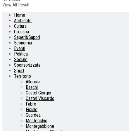
View All Result
Home
Ambiente
Cultura
Cronaca
Saperi&Sapori
Economia
Eventi
Politica
Sociale
Sponsorizzate
Sport
Territorio
Allerona
Baschi
Castel Giorgio
Castel Viscardo
Fabro
Ficulle
Guardea
Montecchio
Montegabbione