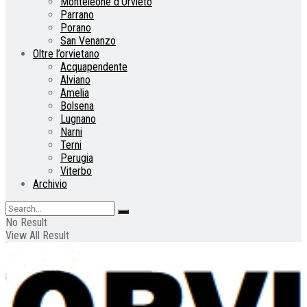
Monteleone d’Orvieto
Parrano
Porano
San Venanzo
Oltre l’orvietano
Acquapendente
Alviano
Amelia
Bolsena
Lugnano
Narni
Terni
Perugia
Viterbo
Archivio
No Result
View All Result