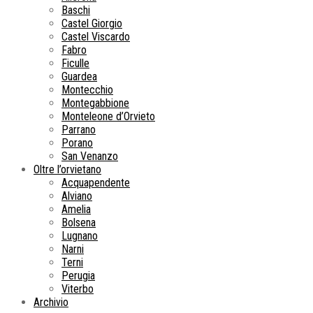
Baschi
Castel Giorgio
Castel Viscardo
Fabro
Ficulle
Guardea
Montecchio
Montegabbione
Monteleone d’Orvieto
Parrano
Porano
San Venanzo
Oltre l’orvietano
Acquapendente
Alviano
Amelia
Bolsena
Lugnano
Narni
Terni
Perugia
Viterbo
Archivio