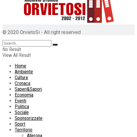
© 2020 OrvietoSi - All right reserved
No Result
View All Result
Home
Ambiente
Cultura
Cronaca
Saperi&Sapori
Economia
Eventi
Politica
Sociale
Sponsorizzate
Sport
Territorio
Allerona