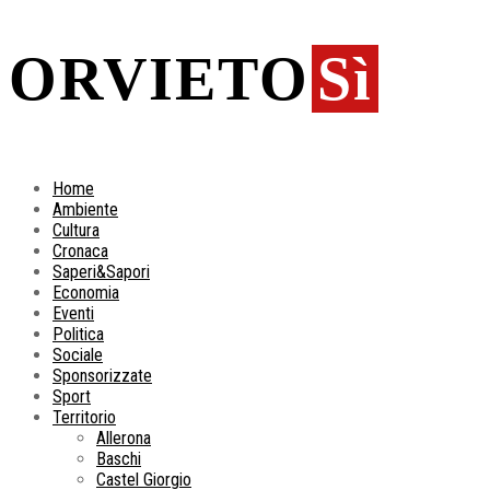
ORVIETO
Sì
Home
Ambiente
Cultura
Cronaca
Saperi&Sapori
Economia
Eventi
Politica
Sociale
Sponsorizzate
Sport
Territorio
Allerona
Baschi
Castel Giorgio