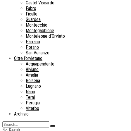
Castel Viscardo
Fabro
Ficulle
Guardea
Montecchio
Montegabbione
Monteleone d’Orvieto
Parrano
Porano
San Venanzo
Oltre l’orvietano
Acquapendente
Alviano
Amelia
Bolsena
Lugnano
Narni
Terni
Perugia
Viterbo
Archivio
No Result