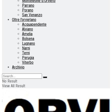
Monteleone d’Orvieto
Parrano
Porano
San Venanzo
Oltre l’orvietano
Acquapendente
Alviano
Amelia
Bolsena
Lugnano
Narni
Terni
Perugia
Viterbo
Archivio
No Result
View All Result