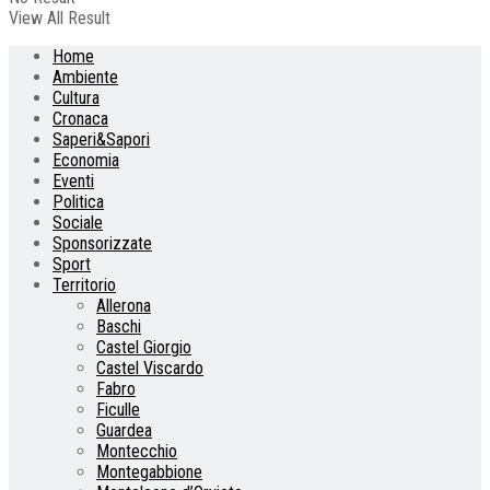
View All Result
Home
Ambiente
Cultura
Cronaca
Saperi&Sapori
Economia
Eventi
Politica
Sociale
Sponsorizzate
Sport
Territorio
Allerona
Baschi
Castel Giorgio
Castel Viscardo
Fabro
Ficulle
Guardea
Montecchio
Montegabbione