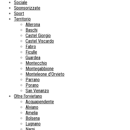
Sociale
Sponsorizzate
Sport
Territorio
Allerona
Baschi
Castel Giorgio
Castel Viscardo
Fabro
Ficulle
Guardea
Montecchio
Montegabbione
Monteleone d’Orvieto
Parrano
Porano
San Venanzo
Oltre l’orvietano
Acquapendente
Alviano
Amelia
Bolsena
Lugnano
Narni