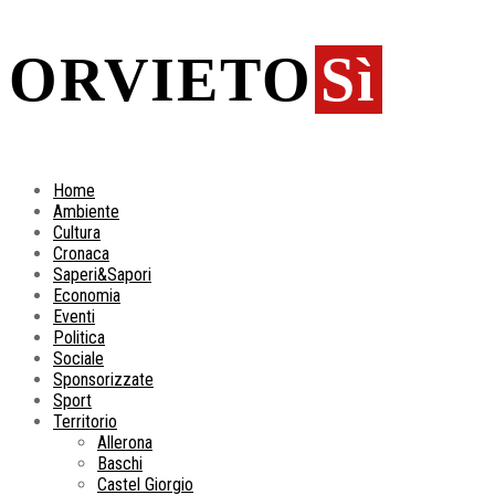
ORVIETO
Sì
Home
Ambiente
Cultura
Cronaca
Saperi&Sapori
Economia
Eventi
Politica
Sociale
Sponsorizzate
Sport
Territorio
Allerona
Baschi
Castel Giorgio