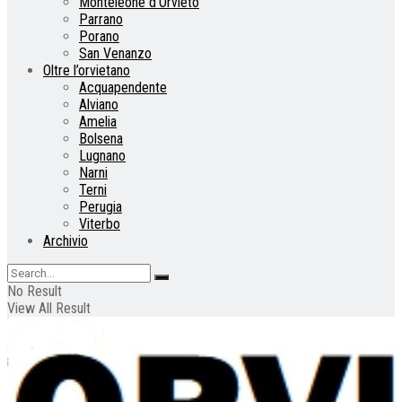
Monteleone d’Orvieto
Parrano
Porano
San Venanzo
Oltre l’orvietano
Acquapendente
Alviano
Amelia
Bolsena
Lugnano
Narni
Terni
Perugia
Viterbo
Archivio
No Result
View All Result