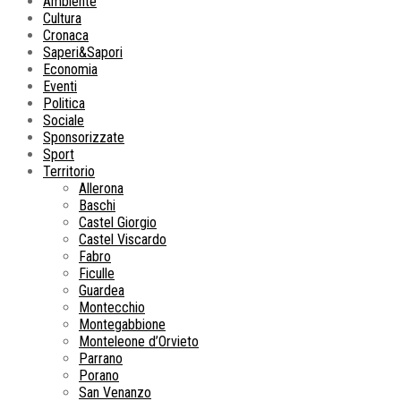
Ambiente
Cultura
Cronaca
Saperi&Sapori
Economia
Eventi
Politica
Sociale
Sponsorizzate
Sport
Territorio
Allerona
Baschi
Castel Giorgio
Castel Viscardo
Fabro
Ficulle
Guardea
Montecchio
Montegabbione
Monteleone d’Orvieto
Parrano
Porano
San Venanzo