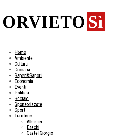
ORVIETO
Sì
Home
Ambiente
Cultura
Cronaca
Saperi&Sapori
Economia
Eventi
Politica
Sociale
Sponsorizzate
Sport
Territorio
Allerona
Baschi
Castel Giorgio