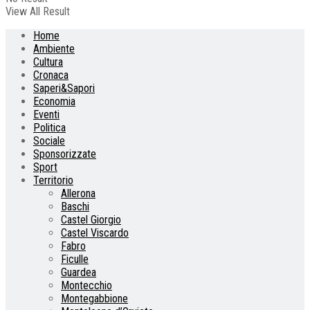
View All Result
Home
Ambiente
Cultura
Cronaca
Saperi&Sapori
Economia
Eventi
Politica
Sociale
Sponsorizzate
Sport
Territorio
Allerona
Baschi
Castel Giorgio
Castel Viscardo
Fabro
Ficulle
Guardea
Montecchio
Montegabbione