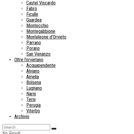
Castel Viscardo
Fabro
Ficulle
Guardea
Montecchio
Montegabbione
Monteleone d’Orvieto
Parrano
Porano
San Venanzo
Oltre l’orvietano
Acquapendente
Alviano
Amelia
Bolsena
Lugnano
Narni
Terni
Perugia
Viterbo
Archivio
No Result