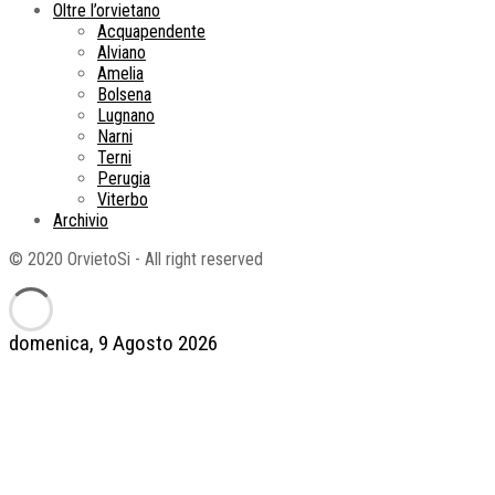
Oltre l’orvietano
Acquapendente
Alviano
Amelia
Bolsena
Lugnano
Narni
Terni
Perugia
Viterbo
Archivio
© 2020 OrvietoSi - All right reserved
domenica, 9 Agosto 2026