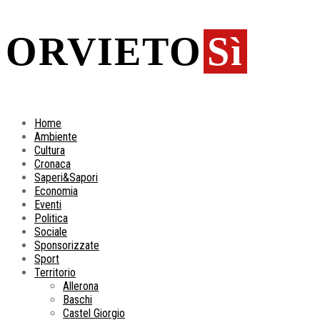
ORVIETO
Sì
Home
Ambiente
Cultura
Cronaca
Saperi&Sapori
Economia
Eventi
Politica
Sociale
Sponsorizzate
Sport
Territorio
Allerona
Baschi
Castel Giorgio