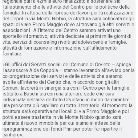
regionale pari a 42mila euro finalizzato a sostenere sia
l’allestimento che le attività del Centro per le politiche della
famiglia. In attesa della ripresa dei lavori per la realizzazione
del Cepol in via Monte Nibbio, la struttura sarà collocata negli
spazi di viale Primo Maggio dove si trovano già altri servizi e
associazioni. All’interno del Centro saranno attivati uno
sportello informativo, attività dedicate ai primi mille giorni di
vita, servizi di counseling rivolti ad adolescenti e famiglie,
attività di formazione e informazione sull’affidamento
familiare.
«Gli uffici dei Servizi sociali del Comune di Orvieto – spiega
l’assessore Alda Coppola – stanno lavorando all’avviso per la
co-progettazione dei servizi e delle attività che saranno
svolte all’interno del Centro che, in accordo con gli altri
Comuni, lavorerà in sinergia sia con il Centro per le famiglie
istituito a Baschi sia con una ulteriore sede che sarà
individuata nell’area dell’alto Orvietano in modo da garantire
una presenza più capillare su tutto il territorio. Al momento la
struttura sarà operativa nei locali di via Primo Maggio e poi
potrà essere trasferita in via Monte Nibbio quando sarà
ultimata il nuovo immobile per cui siamo in attesa della
riprogrammazione dei fondi Pnrr per poter far ripartire il
cantiere».