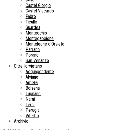
Castel Giorgio
Castel Viscardo
Fabro
Ficulle
Guardea
Montecchio
Montegabbione
Monteleone d’Orvieto
Parrano
Porano
San Venanzo
Oltre l’orvietano
Acquapendente
Alviano
Amelia
Bolsena
Lugnano
Narni
Terni
Perugia
Viterbo
Archivio