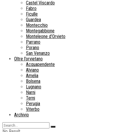
Castel Viscardo
Fabro
Ficulle
Guardea
Montecchio
Montegabbione
Monteleone d’Orvieto
Parrano
Porano
San Venanzo
Oltre l’orvietano
Acquapendente
Alviano
Amelia
Bolsena
Lugnano
Narni
Terni
Perugia
Viterbo
Archivio
No Result