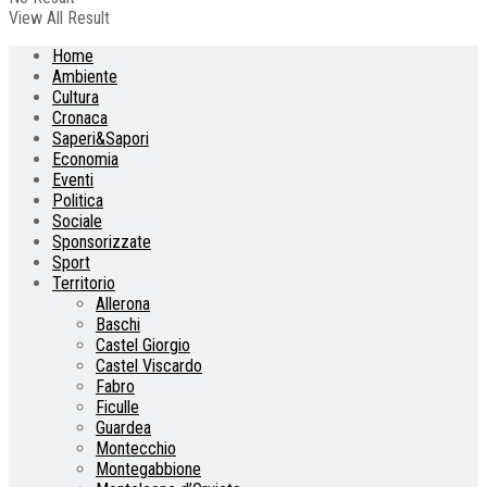
View All Result
Home
Ambiente
Cultura
Cronaca
Saperi&Sapori
Economia
Eventi
Politica
Sociale
Sponsorizzate
Sport
Territorio
Allerona
Baschi
Castel Giorgio
Castel Viscardo
Fabro
Ficulle
Guardea
Montecchio
Montegabbione