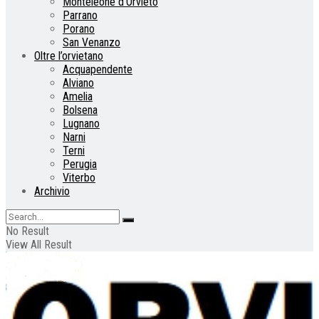
Monteleone d’Orvieto
Parrano
Porano
San Venanzo
Oltre l’orvietano
Acquapendente
Alviano
Amelia
Bolsena
Lugnano
Narni
Terni
Perugia
Viterbo
Archivio
No Result
View All Result