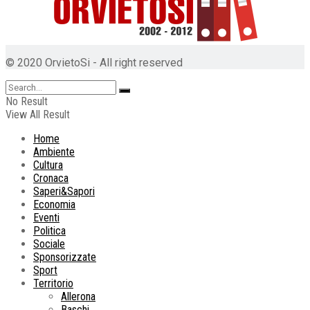
© 2020 OrvietoSi - All right reserved
No Result
View All Result
Home
Ambiente
Cultura
Cronaca
Saperi&Sapori
Economia
Eventi
Politica
Sociale
Sponsorizzate
Sport
Territorio
Allerona
Baschi