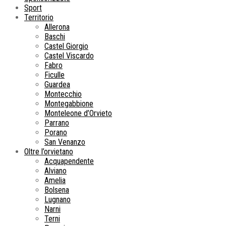
Sport
Territorio
Allerona
Baschi
Castel Giorgio
Castel Viscardo
Fabro
Ficulle
Guardea
Montecchio
Montegabbione
Monteleone d’Orvieto
Parrano
Porano
San Venanzo
Oltre l’orvietano
Acquapendente
Alviano
Amelia
Bolsena
Lugnano
Narni
Terni