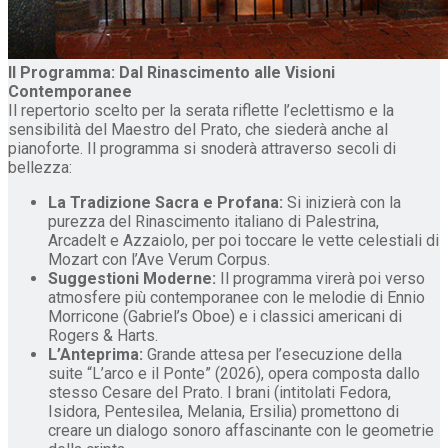
Il Programma: Dal Rinascimento alle Visioni
Contemporanee
Il repertorio scelto per la serata riflette l’eclettismo e la
sensibilità del Maestro del Prato, che siederà anche al
pianoforte. Il programma si snoderà attraverso secoli di
bellezza:
La Tradizione Sacra e Profana:
Si inizierà con la
purezza del Rinascimento italiano di Palestrina,
Arcadelt e Azzaiolo, per poi toccare le vette celestiali di
Mozart con l’Ave Verum Corpus.
Suggestioni Moderne:
Il programma virerà poi verso
atmosfere più contemporanee con le melodie di Ennio
Morricone (Gabriel’s Oboe) e i classici americani di
Rogers & Harts.
L’Anteprima:
Grande attesa per l’esecuzione della
suite “L’arco e il Ponte” (2026), opera composta dallo
stesso Cesare del Prato. I brani (intitolati Fedora,
Isidora, Pentesilea, Melania, Ersilia) promettono di
creare un dialogo sonoro affascinante con le geometrie