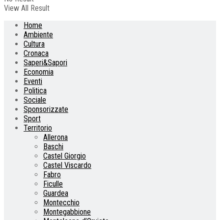
View All Result
Home
Ambiente
Cultura
Cronaca
Saperi&Sapori
Economia
Eventi
Politica
Sociale
Sponsorizzate
Sport
Territorio
Allerona
Baschi
Castel Giorgio
Castel Viscardo
Fabro
Ficulle
Guardea
Montecchio
Montegabbione