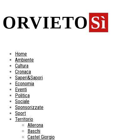
ORVIETO
Sì
Home
Ambiente
Cultura
Cronaca
Saperi&Sapori
Economia
Eventi
Politica
Sociale
Sponsorizzate
Sport
Territorio
Allerona
Baschi
Castel Giorgio