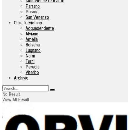
Monteleone d’Orvieto
Parrano
Porano
San Venanzo
Oltre l’orvietano
Acquapendente
Alviano
Amelia
Bolsena
Lugnano
Narni
Terni
Perugia
Viterbo
Archivio
No Result
View All Result