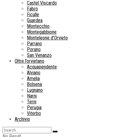
Castel Viscardo
Fabro
Ficulle
Guardea
Montecchio
Montegabbione
Monteleone d’Orvieto
Parrano
Porano
San Venanzo
Oltre l’orvietano
Acquapendente
Alviano
Amelia
Bolsena
Lugnano
Narni
Terni
Perugia
Viterbo
Archivio
No Result