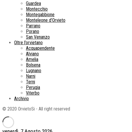
Guardea
Montecchio
Montegabbione
Monteleone d’Orvieto
Parrano
Porano
San Venanzo
Oltre l’orvietano
Acquapendente
Alviano
Amelia
Bolsena
Lugnano
Narni
Terni
Perugia
Viterbo
Archivio
© 2020 OrvietoSi - All right reserved
venerdì, 7 Agosto 2026