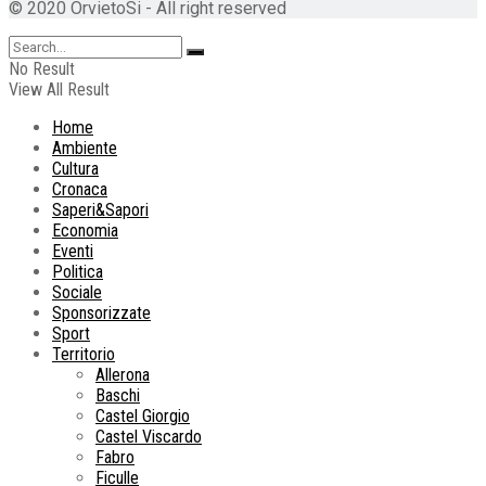
© 2020 OrvietoSi - All right reserved
No Result
View All Result
Home
Ambiente
Cultura
Cronaca
Saperi&Sapori
Economia
Eventi
Politica
Sociale
Sponsorizzate
Sport
Territorio
Allerona
Baschi
Castel Giorgio
Castel Viscardo
Fabro
Ficulle