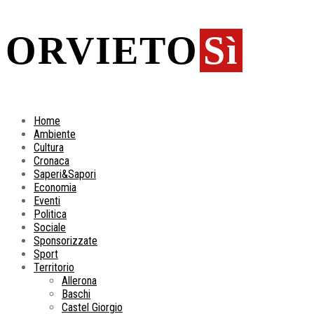
ORVIETO
Sì
Home
Ambiente
Cultura
Cronaca
Saperi&Sapori
Economia
Eventi
Politica
Sociale
Sponsorizzate
Sport
Territorio
Allerona
Baschi
Castel Giorgio