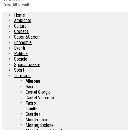
View All Result
Home
Ambiente
Cultura
Cronaca
Saperi&Sapori
Economia
Eventi
Politica
Sociale
Sponsorizzate
Sport
Territorio
Allerona
Baschi
Castel Giorgio
Castel Viscardo
Fabro
Ficulle
Guardea
Montecchio
Montegabbione