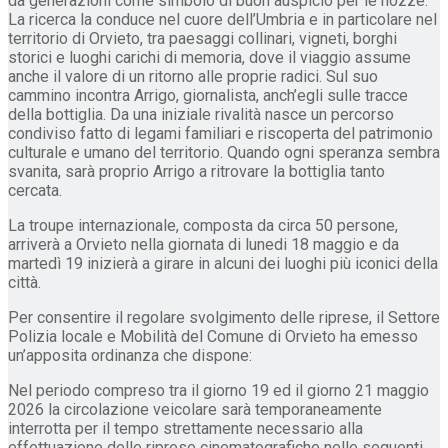
da generazioni come simbolo di buon auspicio per le nozze.
La ricerca la conduce nel cuore dell’Umbria e in particolare nel
territorio di Orvieto, tra paesaggi collinari, vigneti, borghi
storici e luoghi carichi di memoria, dove il viaggio assume
anche il valore di un ritorno alle proprie radici. Sul suo
cammino incontra Arrigo, giornalista, anch’egli sulle tracce
della bottiglia. Da una iniziale rivalità nasce un percorso
condiviso fatto di legami familiari e riscoperta del patrimonio
culturale e umano del territorio. Quando ogni speranza sembra
svanita, sarà proprio Arrigo a ritrovare la bottiglia tanto
cercata.
La troupe internazionale, composta da circa 50 persone,
arriverà a Orvieto nella giornata di lunedi 18 maggio e da
martedì 19 inizierà a girare in alcuni dei luoghi più iconici della
città.
Per consentire il regolare svolgimento delle riprese, il Settore
Polizia locale e Mobilità del Comune di Orvieto ha emesso
un’apposita ordinanza che dispone:
Nel periodo compreso tra il giorno 19 ed il giorno 21 maggio
2026 la circolazione veicolare sarà temporaneamente
interrotta per il tempo strettamente necessario alla
effettuazione delle riprese cinematografiche nelle seguenti