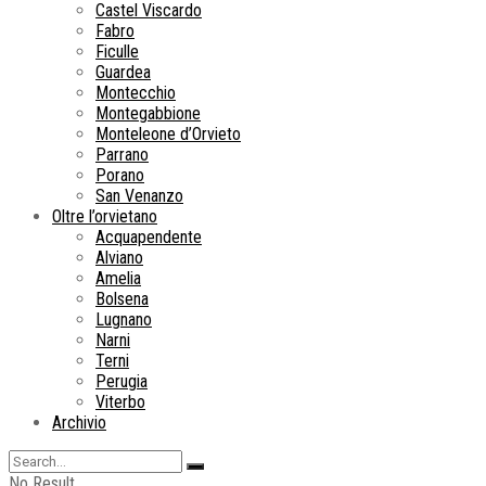
Castel Viscardo
Fabro
Ficulle
Guardea
Montecchio
Montegabbione
Monteleone d’Orvieto
Parrano
Porano
San Venanzo
Oltre l’orvietano
Acquapendente
Alviano
Amelia
Bolsena
Lugnano
Narni
Terni
Perugia
Viterbo
Archivio
No Result