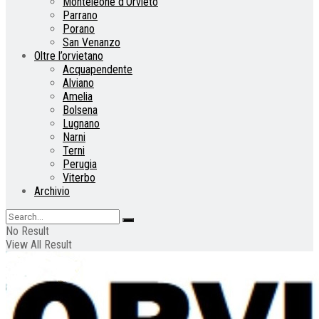
Monteleone d’Orvieto
Parrano
Porano
San Venanzo
Oltre l’orvietano
Acquapendente
Alviano
Amelia
Bolsena
Lugnano
Narni
Terni
Perugia
Viterbo
Archivio
No Result
View All Result