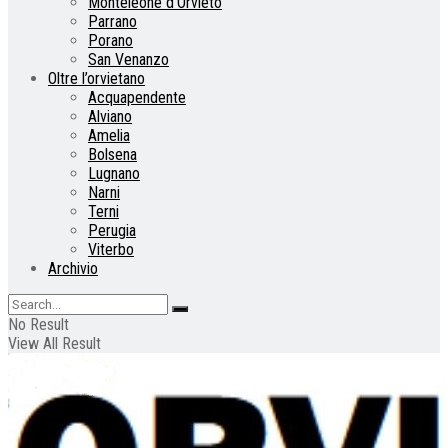
Monteleone d’Orvieto
Parrano
Porano
San Venanzo
Oltre l’orvietano
Acquapendente
Alviano
Amelia
Bolsena
Lugnano
Narni
Terni
Perugia
Viterbo
Archivio
No Result
View All Result