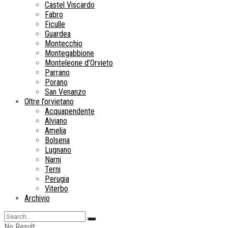
Castel Viscardo
Fabro
Ficulle
Guardea
Montecchio
Montegabbione
Monteleone d’Orvieto
Parrano
Porano
San Venanzo
Oltre l’orvietano
Acquapendente
Alviano
Amelia
Bolsena
Lugnano
Narni
Terni
Perugia
Viterbo
Archivio
No Result