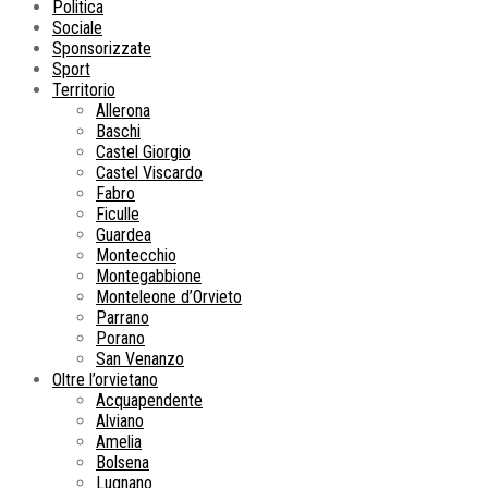
Politica
Sociale
Sponsorizzate
Sport
Territorio
Allerona
Baschi
Castel Giorgio
Castel Viscardo
Fabro
Ficulle
Guardea
Montecchio
Montegabbione
Monteleone d’Orvieto
Parrano
Porano
San Venanzo
Oltre l’orvietano
Acquapendente
Alviano
Amelia
Bolsena
Lugnano