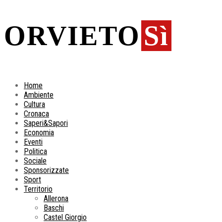
ORVIETO
Sì
Home
Ambiente
Cultura
Cronaca
Saperi&Sapori
Economia
Eventi
Politica
Sociale
Sponsorizzate
Sport
Territorio
Allerona
Baschi
Castel Giorgio