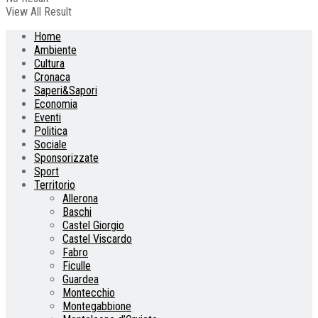
View All Result
Home
Ambiente
Cultura
Cronaca
Saperi&Sapori
Economia
Eventi
Politica
Sociale
Sponsorizzate
Sport
Territorio
Allerona
Baschi
Castel Giorgio
Castel Viscardo
Fabro
Ficulle
Guardea
Montecchio
Montegabbione