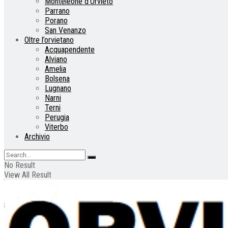
Monteleone d’Orvieto
Parrano
Porano
San Venanzo
Oltre l’orvietano
Acquapendente
Alviano
Amelia
Bolsena
Lugnano
Narni
Terni
Perugia
Viterbo
Archivio
No Result
View All Result