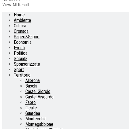
View All Result
Home
Ambiente
Cultura
Cronaca
Saperi&Sapori
Economia
Eventi
Politica
Sociale
Sponsorizzate
Sport
Territorio
Allerona
Baschi
Castel Giorgio
Castel Viscardo
Fabro
Ficulle
Guardea
Montecchio
Montegabbione