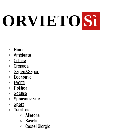
ORVIETO
Sì
Home
Ambiente
Cultura
Cronaca
Saperi&Sapori
Economia
Eventi
Politica
Sociale
Sponsorizzate
Sport
Territorio
Allerona
Baschi
Castel Giorgio