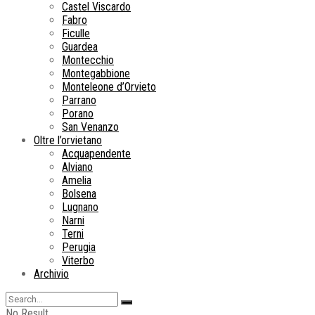
Castel Viscardo
Fabro
Ficulle
Guardea
Montecchio
Montegabbione
Monteleone d’Orvieto
Parrano
Porano
San Venanzo
Oltre l’orvietano
Acquapendente
Alviano
Amelia
Bolsena
Lugnano
Narni
Terni
Perugia
Viterbo
Archivio
No Result