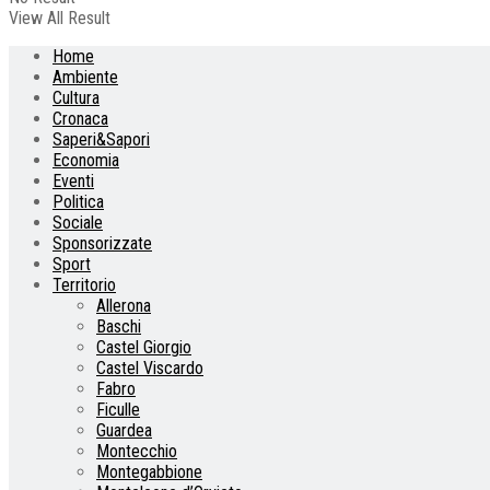
View All Result
Home
Ambiente
Cultura
Cronaca
Saperi&Sapori
Economia
Eventi
Politica
Sociale
Sponsorizzate
Sport
Territorio
Allerona
Baschi
Castel Giorgio
Castel Viscardo
Fabro
Ficulle
Guardea
Montecchio
Montegabbione