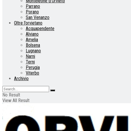
Monteleone d’Orvieto
Parrano
Porano
San Venanzo
Oltre l’orvietano
Acquapendente
Alviano
Amelia
Bolsena
Lugnano
Narni
Terni
Perugia
Viterbo
Archivio
No Result
View All Result