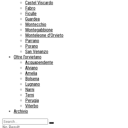
Castel Viscardo
Fabro
Ficulle
Guardea
Montecchio
Montegabbione
Monteleone d’Orvieto
Parrano
Porano
San Venanzo
Oltre l’orvietano
Acquapendente
Alviano
Amelia
Bolsena
Lugnano
Narni
Terni
Perugia
Viterbo
Archivio
No Result