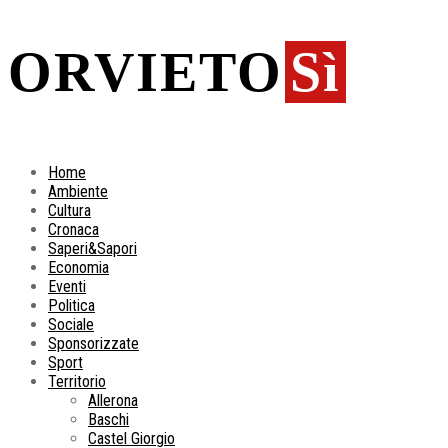
ORVIETO
Sì
Home
Ambiente
Cultura
Cronaca
Saperi&Sapori
Economia
Eventi
Politica
Sociale
Sponsorizzate
Sport
Territorio
Allerona
Baschi
Castel Giorgio