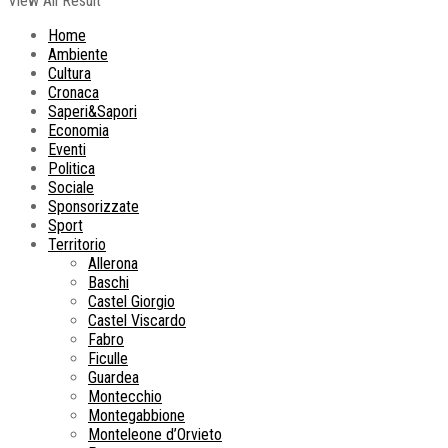
View All Result
Home
Ambiente
Cultura
Cronaca
Saperi&Sapori
Economia
Eventi
Politica
Sociale
Sponsorizzate
Sport
Territorio
Allerona
Baschi
Castel Giorgio
Castel Viscardo
Fabro
Ficulle
Guardea
Montecchio
Montegabbione
Monteleone d’Orvieto