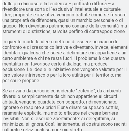
delle più dannose è la tendenza – piuttosto diffusa – a
rivendicare una sorta di “esclusiva” intellettuale e culturale:
idee, proposte e iniziative vengono trattate come se fossero
una proprietà da difendere, quasi un marchio personale o di
gruppo. Non diventano patrimonio comune della comunità, ma
strumenti di distinzione, talvolta perfino di contrapposizione.
In questo modo le idee smettono di essere occasioni di
confronto e di crescita collettiva e diventano, invece, elementi
identitari: qualcosa che serve a delimitare chi appartiene a un
certo ambiente e chi ne resta fuori. Il problema è che questa
mentalità non favorisce certo il dialogo, ma produce
esclusione. Le idee e le iniziative non vengono valutate per il
loro valore intrinseco o per la loro utilità per il territorio, ma
per chi le propone.
Se arrivano da persone considerate “esterne”, da ambienti
diversi o semplicemente da chi non appartiene ai circuiti
abituali, vengono guardate con sospetto, ridimensionate,
ignorate o respinte a priori.È una dinamica spesso sottile,
raramente esplicita, ma molto efficace nel creare barriere
invisibili. Non si esclude apertamente: si delegittima, si
minimizza, si ignora. Così, lentamente, si costruiscono recinti
culturali e relazionali sempre più stretti.