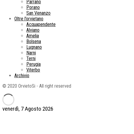
Parrano
Porano
San Venanzo
Oltre l’orvietano
Acquapendente
Alviano
Amelia
Bolsena
Lugnano
Narni
Terni
Perugia
Viterbo
Archivio
© 2020 OrvietoSi - All right reserved
venerdì, 7 Agosto 2026