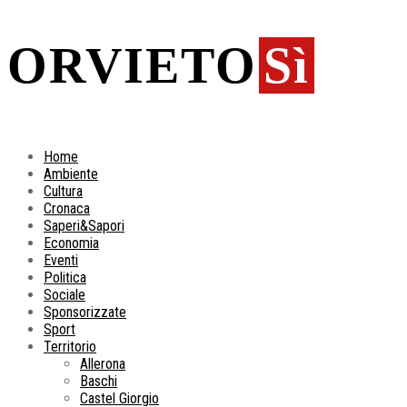
ORVIETO
Sì
Home
Ambiente
Cultura
Cronaca
Saperi&Sapori
Economia
Eventi
Politica
Sociale
Sponsorizzate
Sport
Territorio
Allerona
Baschi
Castel Giorgio