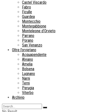
Castel Viscardo
Fabro
Ficulle
Guardea
Montecchio
Montegabbione
Monteleone d’Orvieto
Parrano
Porano
San Venanzo
Oltre l’orvietano
Acquapendente
Alviano
Amelia
Bolsena
Lugnano
Narni
Terni
Perugia
Viterbo
Archivio
No Result