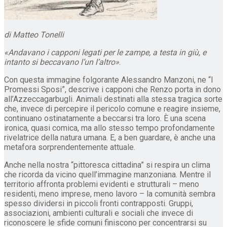
di Matteo Tonelli
«Andavano i capponi legati per le zampe, a testa in giù, e
intanto si beccavano l’un l’altro»
.
Con questa immagine folgorante Alessandro Manzoni, ne “I
Promessi Sposi”, descrive i capponi che Renzo porta in dono
all’Azzeccagarbugli. Animali destinati alla stessa tragica sorte
che, invece di percepire il pericolo comune e reagire insieme,
continuano ostinatamente a beccarsi tra loro. È una scena
ironica, quasi comica, ma allo stesso tempo profondamente
rivelatrice della natura umana. E, a ben guardare, è anche una
metafora sorprendentemente attuale.
Anche nella nostra “pittoresca cittadina” si respira un clima
che ricorda da vicino quell’immagine manzoniana. Mentre il
territorio affronta problemi evidenti e strutturali – meno
residenti, meno imprese, meno lavoro – la comunità sembra
spesso dividersi in piccoli fronti contrapposti. Gruppi,
associazioni, ambienti culturali e sociali che invece di
riconoscere le sfide comuni finiscono per concentrarsi su