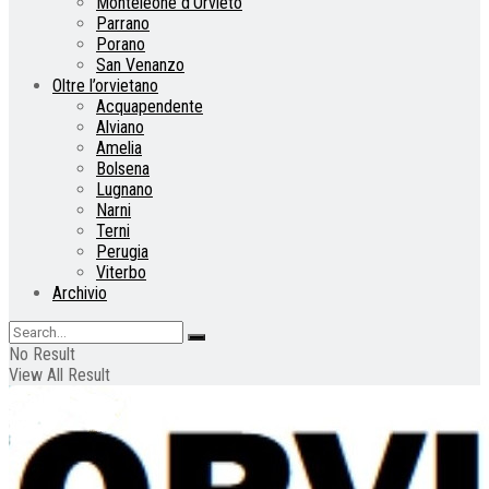
Monteleone d’Orvieto
Parrano
Porano
San Venanzo
Oltre l’orvietano
Acquapendente
Alviano
Amelia
Bolsena
Lugnano
Narni
Terni
Perugia
Viterbo
Archivio
No Result
View All Result