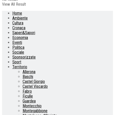
View All Result
Home
Ambiente
Cultura
Cronaca
Saperi&Sapori
Economia
Eventi
Politica
Sociale
Sponsorizzate
Sport
Territorio
Allerona
Baschi
Castel Giorgio
Castel Viscardo
Fabro
Ficulle
Guardea
Montecchio
Montegabbione