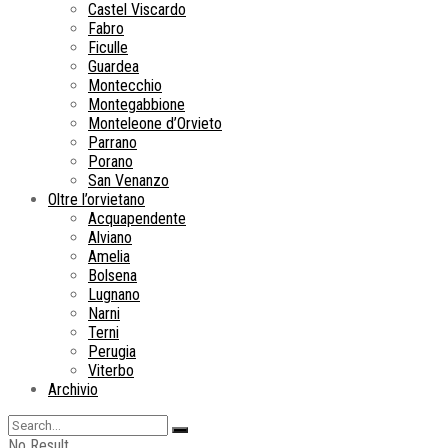
Castel Viscardo
Fabro
Ficulle
Guardea
Montecchio
Montegabbione
Monteleone d’Orvieto
Parrano
Porano
San Venanzo
Oltre l’orvietano
Acquapendente
Alviano
Amelia
Bolsena
Lugnano
Narni
Terni
Perugia
Viterbo
Archivio
No Result