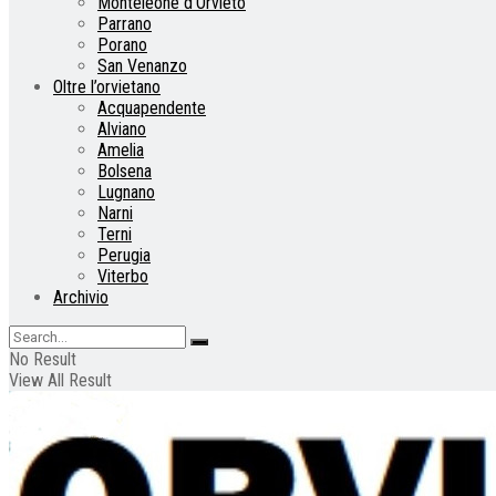
Monteleone d’Orvieto
Parrano
Porano
San Venanzo
Oltre l’orvietano
Acquapendente
Alviano
Amelia
Bolsena
Lugnano
Narni
Terni
Perugia
Viterbo
Archivio
No Result
View All Result