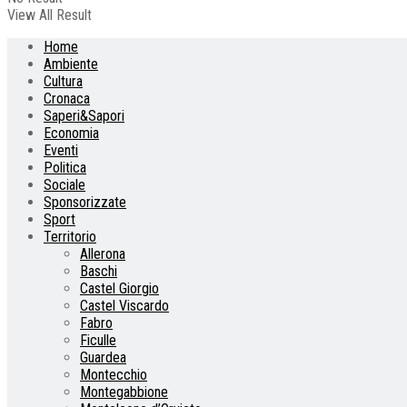
View All Result
Home
Ambiente
Cultura
Cronaca
Saperi&Sapori
Economia
Eventi
Politica
Sociale
Sponsorizzate
Sport
Territorio
Allerona
Baschi
Castel Giorgio
Castel Viscardo
Fabro
Ficulle
Guardea
Montecchio
Montegabbione