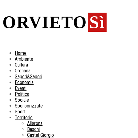
ORVIETO
Sì
Home
Ambiente
Cultura
Cronaca
Saperi&Sapori
Economia
Eventi
Politica
Sociale
Sponsorizzate
Sport
Territorio
Allerona
Baschi
Castel Giorgio