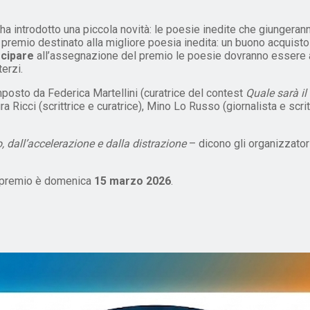
mi ha introdotto una piccola novità: le poesie inedite che giunger
 premio destinato alla migliore poesia inedita: un buono acquist
ecipare
all’assegnazione del premio le poesie dovranno essere a
terzi.
mposto da Federica Martellini (curatrice del contest
Quale sarà il
ra Ricci (scrittrice e curatrice), Mino Lo Russo (giornalista e scri
o, dall’accelerazione e dalla distrazione
– dicono gli organizzator
al premio è domenica
15 marzo 2026
.