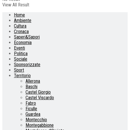
View All Result
Home
Ambiente
Cultura
Cronaca
Saperi&Sapori
Economia
Eventi
Politica
Sociale
Sponsorizzate
Sport
Territorio
Allerona
Baschi
Castel Giorgio
Castel Viscardo
Fabro
Ficulle
Guardea
Montecchio
Montegabbione