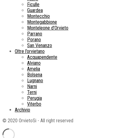
Ficulle
Guardea
Montecchio
Montegabbione
Monteleone d’Orvieto
Parrano
Porano
San Venanzo
Oltre l’orvietano
Acquapendente
Alviano
Amelia
Bolsena
Lugnano
Narni
Terni
Perugia
Viterbo
Archivio
© 2020 OrvietoSi - All right reserved