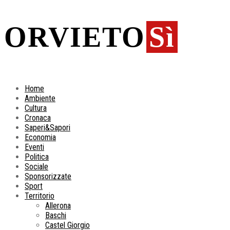
ORVIETO
Sì
Home
Ambiente
Cultura
Cronaca
Saperi&Sapori
Economia
Eventi
Politica
Sociale
Sponsorizzate
Sport
Territorio
Allerona
Baschi
Castel Giorgio