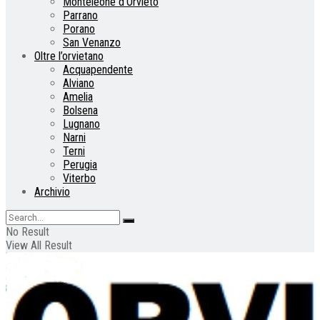
Monteleone d’Orvieto
Parrano
Porano
San Venanzo
Oltre l’orvietano
Acquapendente
Alviano
Amelia
Bolsena
Lugnano
Narni
Terni
Perugia
Viterbo
Archivio
No Result
View All Result