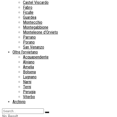
Castel Viscardo
Fabro
Ficulle
Guardea
Montecchio
Montegabbione
Monteleone d’Orvieto
Parrano
Porano
San Venanzo
Oltre l’orvietano
Acquapendente
Alviano
Amelia
Bolsena
Lugnano
Narni
Terni
Perugia
Viterbo
Archivio
No Result