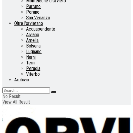
Monteleone d’Orvieto
Parrano
Porano
San Venanzo
Oltre l’orvietano
Acquapendente
Alviano
Amelia
Bolsena
Lugnano
Narni
Terni
Perugia
Viterbo
Archivio
No Result
View All Result