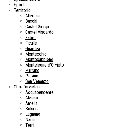
Sport
Territorio
Allerona
Baschi
Castel Giorgio
Castel Viscardo
Fabro
Ficulle
Guardea
Montecchio
Montegabbione
Monteleone d’Orvieto
Parrano
Porano
San Venanzo
Oltre l’orvietano
Acquapendente
Alviano
Amelia
Bolsena
Lugnano
Narni
Terni