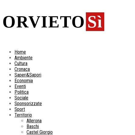
ORVIETO
Sì
Home
Ambiente
Cultura
Cronaca
Saperi&Sapori
Economia
Eventi
Politica
Sociale
Sponsorizzate
Sport
Territorio
Allerona
Baschi
Castel Giorgio