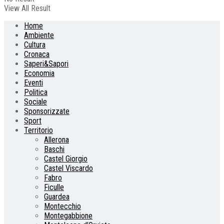
View All Result
Home
Ambiente
Cultura
Cronaca
Saperi&Sapori
Economia
Eventi
Politica
Sociale
Sponsorizzate
Sport
Territorio
Allerona
Baschi
Castel Giorgio
Castel Viscardo
Fabro
Ficulle
Guardea
Montecchio
Montegabbione