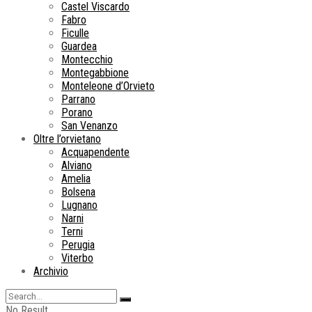
Castel Viscardo
Fabro
Ficulle
Guardea
Montecchio
Montegabbione
Monteleone d’Orvieto
Parrano
Porano
San Venanzo
Oltre l’orvietano
Acquapendente
Alviano
Amelia
Bolsena
Lugnano
Narni
Terni
Perugia
Viterbo
Archivio
No Result