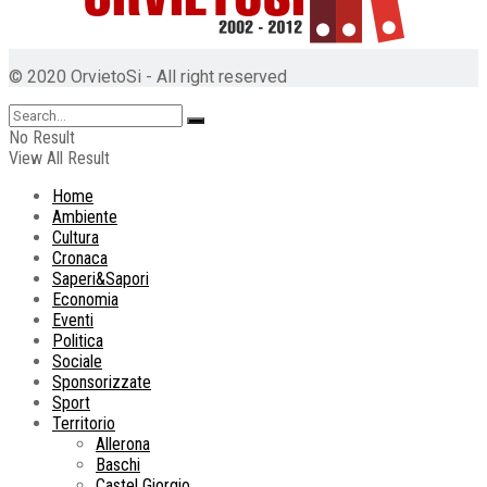
© 2020 OrvietoSi - All right reserved
No Result
View All Result
Home
Ambiente
Cultura
Cronaca
Saperi&Sapori
Economia
Eventi
Politica
Sociale
Sponsorizzate
Sport
Territorio
Allerona
Baschi
Castel Giorgio