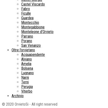
Castel Viscardo
Fabro
Ficulle
Guardea
Montecchio
Montegabbione
Monteleone d’Orvieto
Parrano
Porano
San Venanzo
Oltre l’orvietano
Acquapendente
Alviano
Amelia
Bolsena
Lugnano
Narni
Terni
Perugia
Viterbo
Archivio
© 2020 OrvietoSi - All right reserved