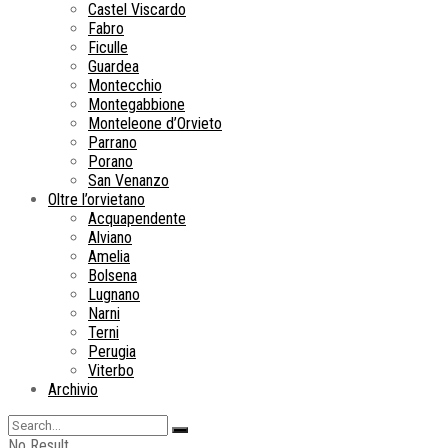
Castel Viscardo
Fabro
Ficulle
Guardea
Montecchio
Montegabbione
Monteleone d’Orvieto
Parrano
Porano
San Venanzo
Oltre l’orvietano
Acquapendente
Alviano
Amelia
Bolsena
Lugnano
Narni
Terni
Perugia
Viterbo
Archivio
No Result