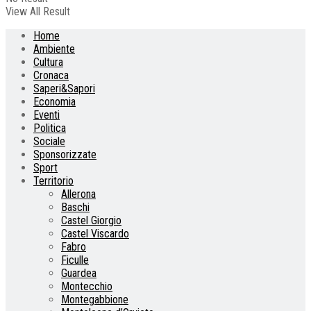
View All Result
Home
Ambiente
Cultura
Cronaca
Saperi&Sapori
Economia
Eventi
Politica
Sociale
Sponsorizzate
Sport
Territorio
Allerona
Baschi
Castel Giorgio
Castel Viscardo
Fabro
Ficulle
Guardea
Montecchio
Montegabbione