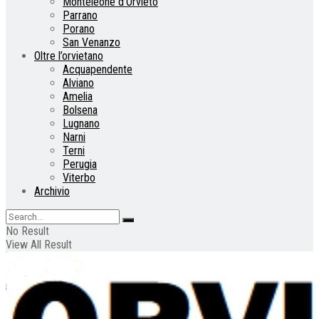
Monteleone d’Orvieto
Parrano
Porano
San Venanzo
Oltre l’orvietano
Acquapendente
Alviano
Amelia
Bolsena
Lugnano
Narni
Terni
Perugia
Viterbo
Archivio
No Result
View All Result