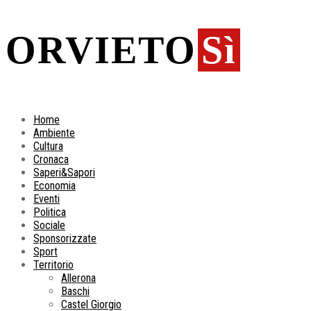
ORVIETO
Sì
Home
Ambiente
Cultura
Cronaca
Saperi&Sapori
Economia
Eventi
Politica
Sociale
Sponsorizzate
Sport
Territorio
Allerona
Baschi
Castel Giorgio