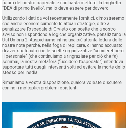
futuro del nostro ospedale e non basta metterci la targhetta
“DEA di primo livello”, ma lo deve essere per davvero.
Utilizzando i dati da voi recentemente fornitici, dimostreremo
che anche economicamente le attuali strategie, oltre a
penalizzare l’ospedale di Orvieto con scelte che a nostro
avviso non rispondono a logiche organizzative, penalizzano la
Usl Umbria 2. Auspichiamo infine una più attenta lettura delle
nostre note perché, nella foga di replicare, ci hanno accusato
di aver sostenuto che le scelte organizzative “ucciderebbero
il personale” (che continuiamo a ringraziare per ciò che fa);
semmai, la nostra metafora (“uccidere l’ospedale”) intendeva
supportare tutti quegli interventi volti ad evitare la morte dello
stesso per inedia.
Rimaniamo a vostra disposizione, qualora voleste discutere
con noi i molteplici problemi esistenti.