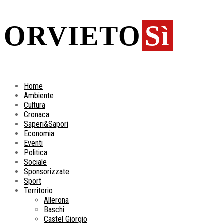
ORVIETO
Sì
Home
Ambiente
Cultura
Cronaca
Saperi&Sapori
Economia
Eventi
Politica
Sociale
Sponsorizzate
Sport
Territorio
Allerona
Baschi
Castel Giorgio