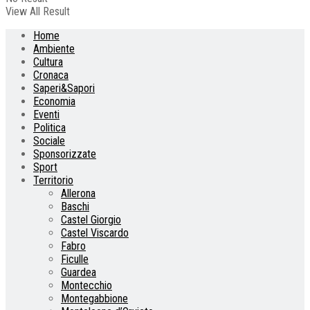
View All Result
Home
Ambiente
Cultura
Cronaca
Saperi&Sapori
Economia
Eventi
Politica
Sociale
Sponsorizzate
Sport
Territorio
Allerona
Baschi
Castel Giorgio
Castel Viscardo
Fabro
Ficulle
Guardea
Montecchio
Montegabbione