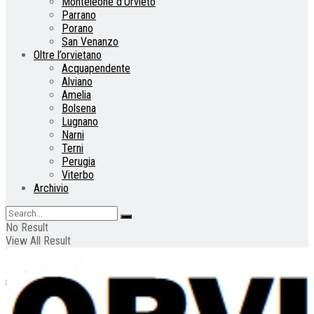
Monteleone d’Orvieto
Parrano
Porano
San Venanzo
Oltre l’orvietano
Acquapendente
Alviano
Amelia
Bolsena
Lugnano
Narni
Terni
Perugia
Viterbo
Archivio
No Result
View All Result