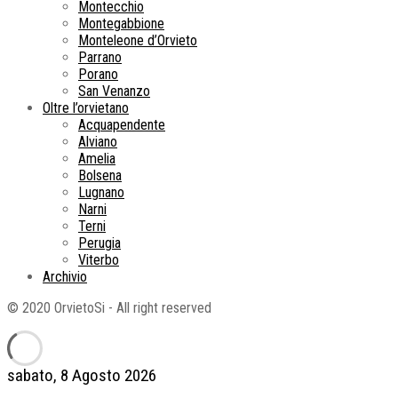
Montecchio
Montegabbione
Monteleone d’Orvieto
Parrano
Porano
San Venanzo
Oltre l’orvietano
Acquapendente
Alviano
Amelia
Bolsena
Lugnano
Narni
Terni
Perugia
Viterbo
Archivio
© 2020 OrvietoSi - All right reserved
sabato, 8 Agosto 2026