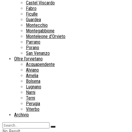
Castel Viscardo
Fabro
Ficulle
Guardea
Montecchio
Montegabbione
Monteleone d’Orvieto
Parrano
Porano
San Venanzo
Oltre l’orvietano
Acquapendente
Alviano
Amelia
Bolsena
Lugnano
Narni
Terni
Perugia
Viterbo
Archivio
No Result