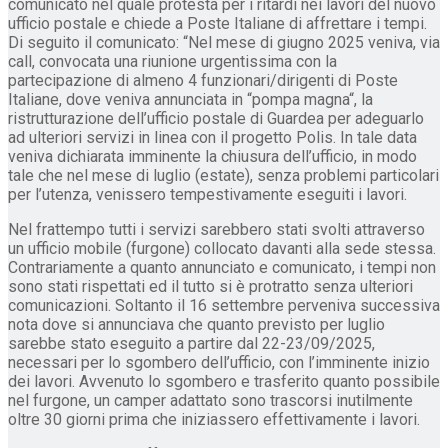
comunicato nel quale protesta per i ritardi nei lavori del nuovo
ufficio postale e chiede a Poste Italiane di affrettare i tempi.
Di seguito il comunicato: “Nel mese di giugno 2025 veniva, via
call, convocata una riunione urgentissima con la
partecipazione di almeno 4 funzionari/dirigenti di Poste
Italiane, dove veniva annunciata in “pompa magna“, la
ristrutturazione dell’ufficio postale di Guardea per adeguarlo
ad ulteriori servizi in linea con il progetto Polis. In tale data
veniva dichiarata imminente la chiusura dell’ufficio, in modo
tale che nel mese di luglio (estate), senza problemi particolari
per l’utenza, venissero tempestivamente eseguiti i lavori.
Nel frattempo tutti i servizi sarebbero stati svolti attraverso
un ufficio mobile (furgone) collocato davanti alla sede stessa.
Contrariamente a quanto annunciato e comunicato, i tempi non
sono stati rispettati ed il tutto si è protratto senza ulteriori
comunicazioni. Soltanto il 16 settembre perveniva successiva
nota dove si annunciava che quanto previsto per luglio
sarebbe stato eseguito a partire dal 22-23/09/2025,
necessari per lo sgombero dell’ufficio, con l’imminente inizio
dei lavori. Avvenuto lo sgombero e trasferito quanto possibile
nel furgone, un camper adattato sono trascorsi inutilmente
oltre 30 giorni prima che iniziassero effettivamente i lavori.