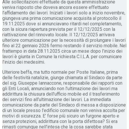
Alle sollecitazioni effettuate da questa amministrazione
veniva risposto che doveva ancora essere effettuato
l’affidamento dei lavori. Iniziati i lavori solo a inizio novembre,
giungeva una prima comunicazione acquisita al protocollo il
19.11.2025 dove si annunciavano ritardi nel completamento,
con la sicura riapertura prevista per il 12/12/2025 con la
riattivazione del rinnovato locale. Il 12/12/2025 arrivava
ulteriore comunicazione per la necessità di prolungare i lavori
fino al 22 gennaio 2026 fermo restando il servizio mobile. Nel
frattempo in data 28.11.2025 circa un mese dopo l’inizio dei
lavori è giunta in Comune la richiesta C.I.L.A. per comunicare
l’inizio dei medesimi.
Ulteriore beffa, ma tutto normale per Poste Italiane, prima
delle festività natalizie, giunge chiamata al Sindaco da parte
del sig. Giuseppe Iannaccone, responsabile dei rapporti con
gli Enti Locali, annunciando non l’ultimazione dei lavori ma
addirittura la chiusura dell’ufficio mobile ed il trasferimento
dei servizi fino all’ultimazione dei lavori. La immediata
comunicazione da parte del Sindaco di messa a disposizione
di un locale presso l’edificio comunale non veniva accolta per
motivi di sicurezza. E’ forse più sicuro un furgone aperto e
senza protezioni, addirittura con la porta difettosa? Si era
rimasti comunque nell’intesa che la cosa sarebbe stata