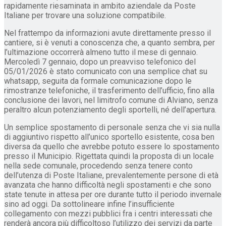
rapidamente riesaminata in ambito aziendale da Poste
Italiane per trovare una soluzione compatibile.
Nel frattempo da informazioni avute direttamente presso il
cantiere, si è venuti a conoscenza che, a quanto sembra, per
l’ultimazione occorrerà almeno tutto il mese di gennaio.
Mercoledì 7 gennaio, dopo un preavviso telefonico del
05/01/2026 è stato comunicato con una semplice chat su
whatsapp, seguita da formale comunicazione dopo le
rimostranze telefoniche, il trasferimento dell’ufficio, fino alla
conclusione dei lavori, nel limitrofo comune di Alviano, senza
peraltro alcun potenziamento degli sportelli, né dell’apertura.
Un semplice spostamento di personale senza che vi sia nulla
di aggiuntivo rispetto all’unico sportello esistente, cosa ben
diversa da quello che avrebbe potuto essere lo spostamento
presso il Municipio. Rigettata quindi la proposta di un locale
nella sede comunale, procedendo senza tenere conto
dell’utenza di Poste Italiane, prevalentemente persone di età
avanzata che hanno difficoltà negli spostamenti e che sono
state tenute in attesa per ore durante tutto il periodo invernale
sino ad oggi. Da sottolineare infine l’insufficiente
collegamento con mezzi pubblici fra i centri interessati che
renderà ancora più difficoltoso l’utilizzo dei servizi da parte