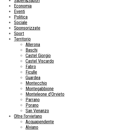
Saperi&Sapori
Economia
Eventi
Politica
Sociale
Sponsorizzate
Sport
Territorio
Allerona
Baschi
Castel Giorgio
Castel Viscardo
Fabro
Ficulle
Guardea
Montecchio
Montegabbione
Monteleone d’Orvieto
Parrano
Porano
San Venanzo
Oltre l’orvietano
Acquapendente
Alviano