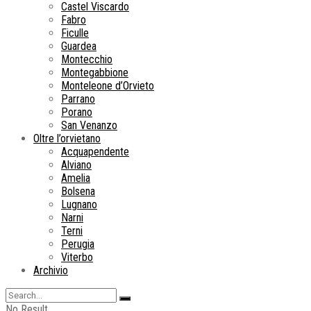
Castel Viscardo
Fabro
Ficulle
Guardea
Montecchio
Montegabbione
Monteleone d’Orvieto
Parrano
Porano
San Venanzo
Oltre l’orvietano
Acquapendente
Alviano
Amelia
Bolsena
Lugnano
Narni
Terni
Perugia
Viterbo
Archivio
No Result