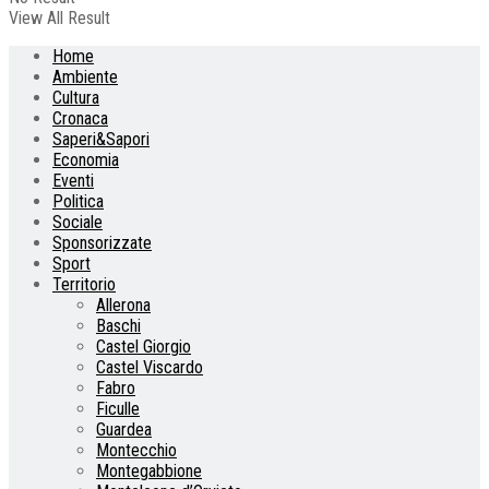
View All Result
Home
Ambiente
Cultura
Cronaca
Saperi&Sapori
Economia
Eventi
Politica
Sociale
Sponsorizzate
Sport
Territorio
Allerona
Baschi
Castel Giorgio
Castel Viscardo
Fabro
Ficulle
Guardea
Montecchio
Montegabbione