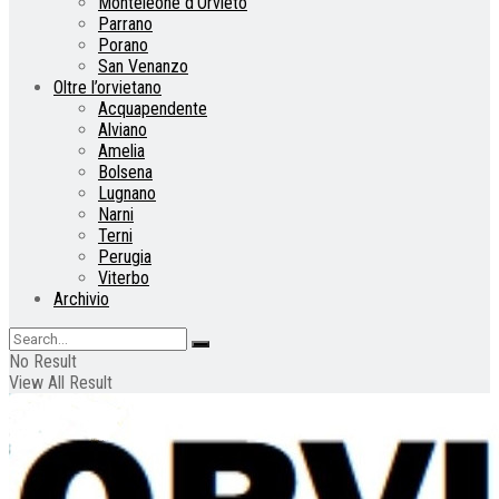
Monteleone d’Orvieto
Parrano
Porano
San Venanzo
Oltre l’orvietano
Acquapendente
Alviano
Amelia
Bolsena
Lugnano
Narni
Terni
Perugia
Viterbo
Archivio
No Result
View All Result