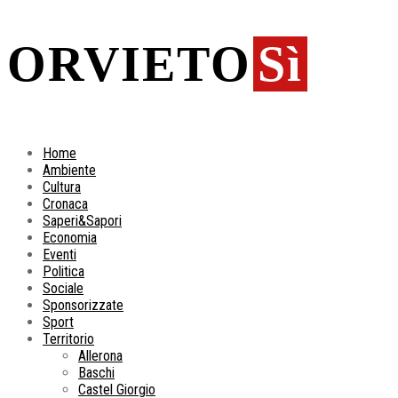
ORVIETO
Sì
Home
Ambiente
Cultura
Cronaca
Saperi&Sapori
Economia
Eventi
Politica
Sociale
Sponsorizzate
Sport
Territorio
Allerona
Baschi
Castel Giorgio