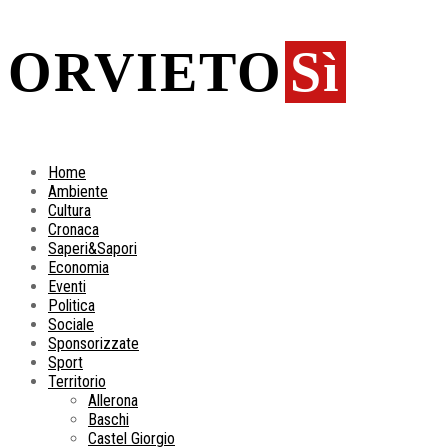
ORVIETO
Sì
Home
Ambiente
Cultura
Cronaca
Saperi&Sapori
Economia
Eventi
Politica
Sociale
Sponsorizzate
Sport
Territorio
Allerona
Baschi
Castel Giorgio