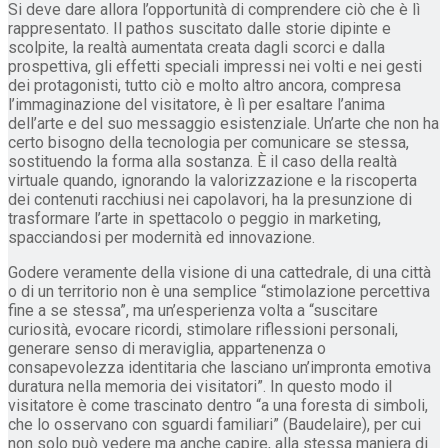
Si deve dare allora l’opportunità di comprendere ciò che è lì
rappresentato. Il pathos suscitato dalle storie dipinte e
scolpite, la realtà aumentata creata dagli scorci e dalla
prospettiva, gli effetti speciali impressi nei volti e nei gesti
dei protagonisti, tutto ciò e molto altro ancora, compresa
l’immaginazione del visitatore, è lì per esaltare l’anima
dell’arte e del suo messaggio esistenziale. Un’arte che non ha
certo bisogno della tecnologia per comunicare se stessa,
sostituendo la forma alla sostanza. È il caso della realtà
virtuale quando, ignorando la valorizzazione e la riscoperta
dei contenuti racchiusi nei capolavori, ha la presunzione di
trasformare l’arte in spettacolo o peggio in marketing,
spacciandosi per modernità ed innovazione.
Godere veramente della visione di una cattedrale, di una città
o di un territorio non è una semplice “stimolazione percettiva
fine a se stessa”, ma un’esperienza volta a “suscitare
curiosità, evocare ricordi, stimolare riflessioni personali,
generare senso di meraviglia, appartenenza o
consapevolezza identitaria che lasciano un’impronta emotiva
duratura nella memoria dei visitatori”. In questo modo il
visitatore è come trascinato dentro “a una foresta di simboli,
che lo osservano con sguardi familiari” (Baudelaire), per cui
non solo può vedere ma anche capire, alla stessa maniera di