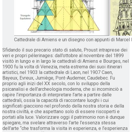
Cattedrale di Amiens e un disegno con appunti di Marcel
Sfidando il suo precario stato di salute, Proust intraprese dei
veri e propri pélerinages: dall’ottobre al novembre del 1899
visitò in lungo e in largo le cattedrali di Amiens e Bourges, nel
1900 fu la volta di Venezia, meta estrema dei suoi itinerari
artistici, nel 1903 la cattedrale di Laon, nel 1907 Caen,
Bayeux, Evreux, Jumiège, Pont-Audemer, Caudebec. Fu
proprio agli inizi del XX secolo, con lo sviluppo della
psicanalisi e dell’archeologia moderna, che si incominciò a
capire l’importanza di interpretare l’arte a partire dalle
cattedrali, ossia la capacità di raccontare luoghi i cui
significati giacciono nel profondo della nostra storia e della
nostra civiltà, e che aspettano solo di essere riscoperti e
portati alla luce. Valorizzare oggi il patrimonio non è dunque
spiegare, ma svelare attraverso l’arte l’essenza stessa
dell’arte “che trasforma la visita in esperienza, e l’esperienza