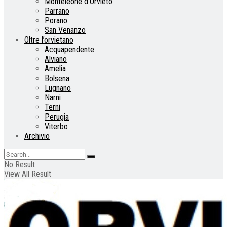
Monteleone d’Orvieto
Parrano
Porano
San Venanzo
Oltre l’orvietano
Acquapendente
Alviano
Amelia
Bolsena
Lugnano
Narni
Terni
Perugia
Viterbo
Archivio
No Result
View All Result