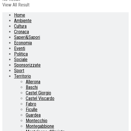
View All Result
Home
Ambiente
Cultura
Cronaca
Saperi&Sapori
Economia
Eventi
Politica
Sociale
Sponsorizzate
Sport
Territorio
Allerona
Baschi
Castel Giorgio
Castel Viscardo
Fabro
Ficulle
Guardea
Montecchio
Montegabbione