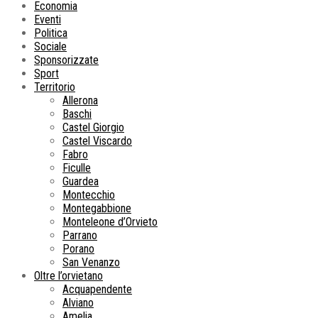
Economia
Eventi
Politica
Sociale
Sponsorizzate
Sport
Territorio
Allerona
Baschi
Castel Giorgio
Castel Viscardo
Fabro
Ficulle
Guardea
Montecchio
Montegabbione
Monteleone d’Orvieto
Parrano
Porano
San Venanzo
Oltre l’orvietano
Acquapendente
Alviano
Amelia