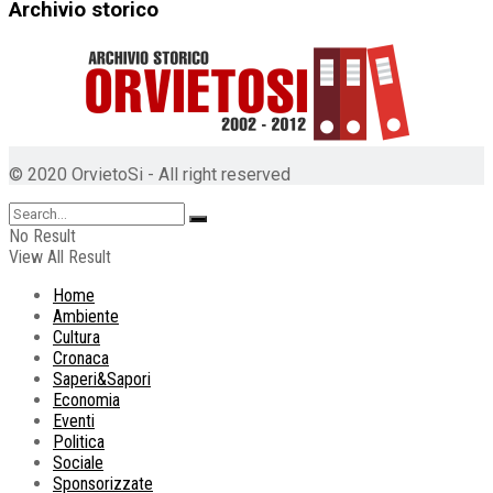
Archivio storico
© 2020 OrvietoSi - All right reserved
No Result
View All Result
Home
Ambiente
Cultura
Cronaca
Saperi&Sapori
Economia
Eventi
Politica
Sociale
Sponsorizzate