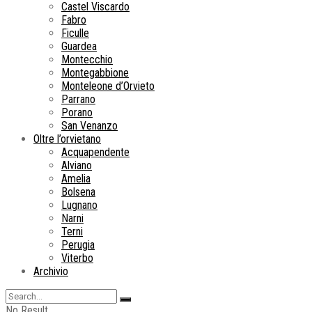
Castel Viscardo
Fabro
Ficulle
Guardea
Montecchio
Montegabbione
Monteleone d’Orvieto
Parrano
Porano
San Venanzo
Oltre l’orvietano
Acquapendente
Alviano
Amelia
Bolsena
Lugnano
Narni
Terni
Perugia
Viterbo
Archivio
No Result