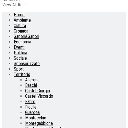
View All Result
Home
Ambiente
Cultura
Cronaca
Saperi&Sapori
Economia
Eventi
Politica
Sociale
Sponsorizzate
Sport
Territorio
Allerona
Baschi
Castel Giorgio
Castel Viscardo
Fabro
Ficulle
Guardea
Montecchio
Montegabbione