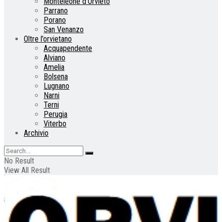
Monteleone d’Orvieto
Parrano
Porano
San Venanzo
Oltre l’orvietano
Acquapendente
Alviano
Amelia
Bolsena
Lugnano
Narni
Terni
Perugia
Viterbo
Archivio
No Result
View All Result