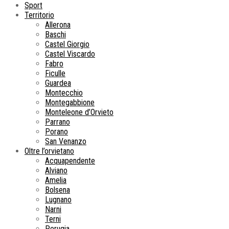
Sport
Territorio
Allerona
Baschi
Castel Giorgio
Castel Viscardo
Fabro
Ficulle
Guardea
Montecchio
Montegabbione
Monteleone d’Orvieto
Parrano
Porano
San Venanzo
Oltre l’orvietano
Acquapendente
Alviano
Amelia
Bolsena
Lugnano
Narni
Terni
Perugia