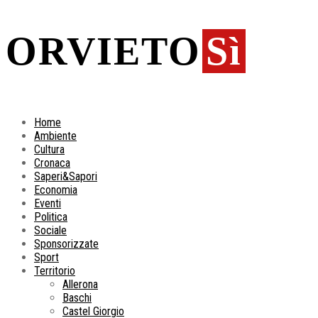
ORVIETO
Sì
Home
Ambiente
Cultura
Cronaca
Saperi&Sapori
Economia
Eventi
Politica
Sociale
Sponsorizzate
Sport
Territorio
Allerona
Baschi
Castel Giorgio