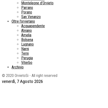
Monteleone d’Orvieto
Parrano
Porano
San Venanzo
Oltre l’orvietano
Acquapendente
Alviano
Amelia
Bolsena
Lugnano
Narni
Terni
Perugia
Viterbo
Archivio
© 2020 OrvietoSi - All right reserved
venerdì, 7 Agosto 2026