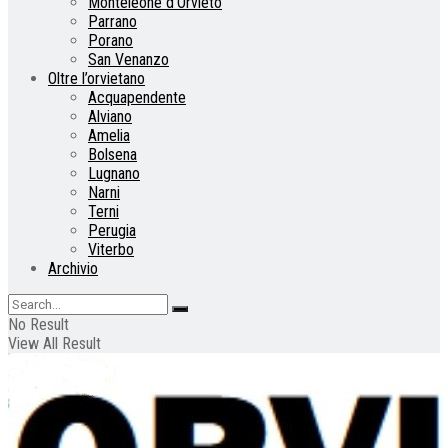
Monteleone d’Orvieto
Parrano
Porano
San Venanzo
Oltre l’orvietano
Acquapendente
Alviano
Amelia
Bolsena
Lugnano
Narni
Terni
Perugia
Viterbo
Archivio
No Result
View All Result