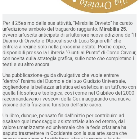
Per il 25esimo della sua attività, “Mirabilia Orvieto” ha curato
un’edizione simbolo del traguardo raggiunto:
Mirabilia 25
,
ovvero un’uscita anticipata di un’ulteriore nuova edizione de “Il
Duomo di Orvieto e l’Apocalisse di Luca Signorelli” che
entrerà a regine solo nella prossima estate. Poche copie,
disponibili presso la Libreria “Giunti al Punto” di Corso Cavour,
con novità sulla strategia grafica, sulle note che completano i
testi e su altro ancora.
Una pubblicazione-guida divulgativa che vuole entrare
“dentro” l’anima del Duomo e del suo Giudizio Universale,
cogliendone la bellezza artistica ed estetica in un tutt’uno con
quella filosofica e teologica, così come nel Giubileo del 2000
raccomandavano i vescovi della Cei, inaugurando una nuova
visione della fruizione turistica dell’arte sacra.
Un libro, dunque, pensato fin dall’inizio per contribuire ad
esaltare quel messaggio esistenziale alto ed eterno, dal
valore umanizzante ed universale che la fede cristiana ha
saputo trasmettere in Occidente con la sua arte sacra che