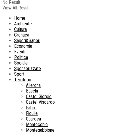
No Result
View All Result
Home
Ambiente
Cultura
Cronaca
Saperi&Sapori
Economia
Eventi
Politica
Sociale
Sponsorizzate
Sport
Territorio
Allerona
Baschi
Castel Giorgio
Castel Viscardo
Fabro
Ficulle
Guardea
Montecchio
Montegabbione