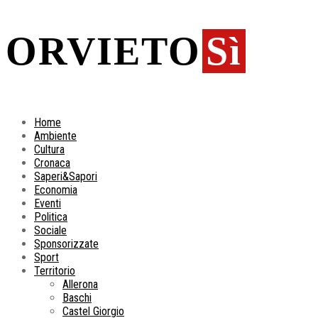
ORVIETO
Sì
Home
Ambiente
Cultura
Cronaca
Saperi&Sapori
Economia
Eventi
Politica
Sociale
Sponsorizzate
Sport
Territorio
Allerona
Baschi
Castel Giorgio