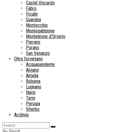
Castel Viscardo
Fabro
Ficulle
Guardea
Montecchio
Montegabbione
Monteleone d’Orvieto
Parrano
Porano
San Venanzo
Oltre l’orvietano
Acquapendente
Alviano
Amelia
Bolsena
Lugnano
Narni
Terni
Perugia
Viterbo
Archivio
No Result