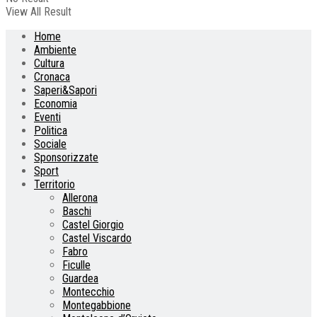
View All Result
Home
Ambiente
Cultura
Cronaca
Saperi&Sapori
Economia
Eventi
Politica
Sociale
Sponsorizzate
Sport
Territorio
Allerona
Baschi
Castel Giorgio
Castel Viscardo
Fabro
Ficulle
Guardea
Montecchio
Montegabbione