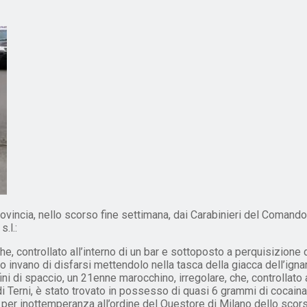
Provincia, nello scorso fine settimana, dai Carabinieri del Comando 
.l.:
che, controllato all’interno di un bar e sottoposto a perquisizione
o invano di disfarsi mettendolo nella tasca della giacca dell’igna
i di spaccio, un 21enne marocchino, irregolare, che, controllato 
erni, è stato trovato in possesso di quasi 6 grammi di cocaina e 
per inottemperanza all’ordine del Questore di Milano dello scorso 