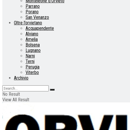
Monteleone d’Orvieto
Parrano
Porano
San Venanzo
Oltre l’orvietano
Acquapendente
Alviano
Amelia
Bolsena
Lugnano
Narni
Terni
Perugia
Viterbo
Archivio
No Result
View All Result