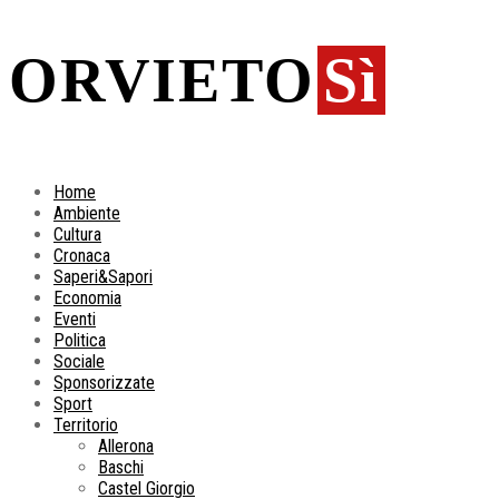
ORVIETO
Sì
Home
Ambiente
Cultura
Cronaca
Saperi&Sapori
Economia
Eventi
Politica
Sociale
Sponsorizzate
Sport
Territorio
Allerona
Baschi
Castel Giorgio