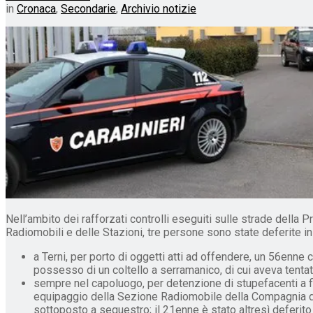
in
Cronaca
,
Secondarie
,
Archivio notizie
Nell’ambito dei rafforzati controlli eseguiti sulle strade della 
Radiomobili e delle Stazioni, tre persone sono state deferite in s
a Terni, per porto di oggetti atti ad offendere, un 56enne 
possesso di un coltello a serramanico, di cui aveva tentat
sempre nel capoluogo, per detenzione di stupefacenti a fin
equipaggio della Sezione Radiomobile della Compagnia di T
sottoposto a sequestro; il 21enne è stato altresì deferito 