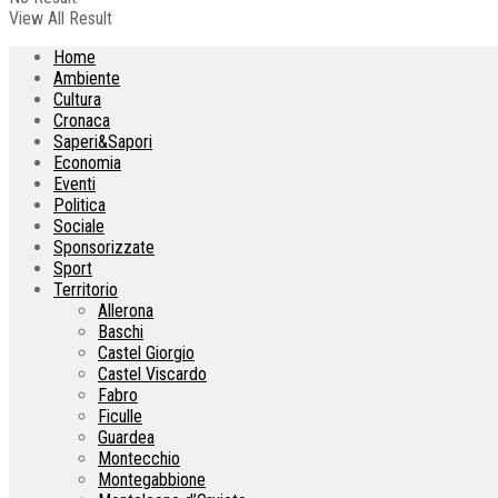
View All Result
Home
Ambiente
Cultura
Cronaca
Saperi&Sapori
Economia
Eventi
Politica
Sociale
Sponsorizzate
Sport
Territorio
Allerona
Baschi
Castel Giorgio
Castel Viscardo
Fabro
Ficulle
Guardea
Montecchio
Montegabbione