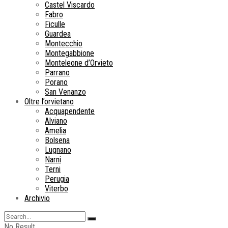
Castel Viscardo
Fabro
Ficulle
Guardea
Montecchio
Montegabbione
Monteleone d’Orvieto
Parrano
Porano
San Venanzo
Oltre l’orvietano
Acquapendente
Alviano
Amelia
Bolsena
Lugnano
Narni
Terni
Perugia
Viterbo
Archivio
No Result