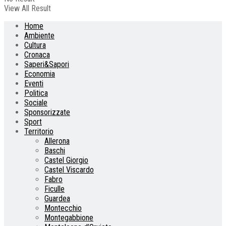
View All Result
Home
Ambiente
Cultura
Cronaca
Saperi&Sapori
Economia
Eventi
Politica
Sociale
Sponsorizzate
Sport
Territorio
Allerona
Baschi
Castel Giorgio
Castel Viscardo
Fabro
Ficulle
Guardea
Montecchio
Montegabbione