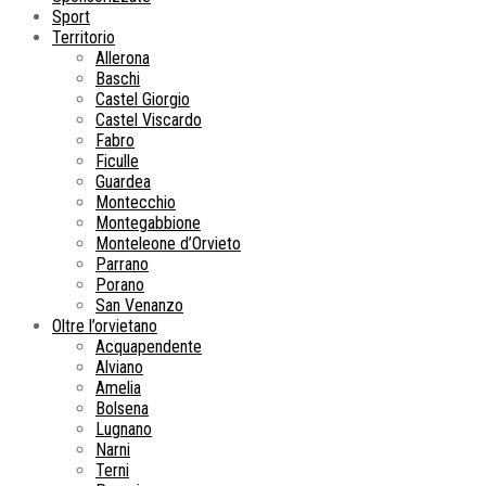
Sport
Territorio
Allerona
Baschi
Castel Giorgio
Castel Viscardo
Fabro
Ficulle
Guardea
Montecchio
Montegabbione
Monteleone d’Orvieto
Parrano
Porano
San Venanzo
Oltre l’orvietano
Acquapendente
Alviano
Amelia
Bolsena
Lugnano
Narni
Terni