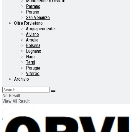
Monteleone d’Orvieto
Parrano
Porano
San Venanzo
Oltre l’orvietano
Acquapendente
Alviano
Amelia
Bolsena
Lugnano
Narni
Terni
Perugia
Viterbo
Archivio
No Result
View All Result