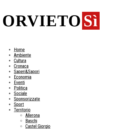
ORVIETO
Sì
Home
Ambiente
Cultura
Cronaca
Saperi&Sapori
Economia
Eventi
Politica
Sociale
Sponsorizzate
Sport
Territorio
Allerona
Baschi
Castel Giorgio