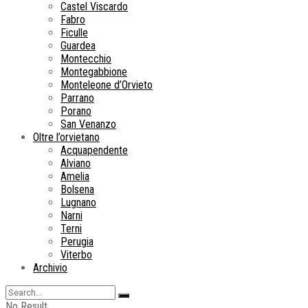
Castel Viscardo
Fabro
Ficulle
Guardea
Montecchio
Montegabbione
Monteleone d’Orvieto
Parrano
Porano
San Venanzo
Oltre l’orvietano
Acquapendente
Alviano
Amelia
Bolsena
Lugnano
Narni
Terni
Perugia
Viterbo
Archivio
No Result