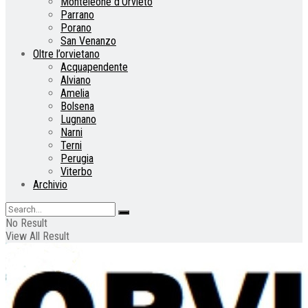
Monteleone d’Orvieto
Parrano
Porano
San Venanzo
Oltre l’orvietano
Acquapendente
Alviano
Amelia
Bolsena
Lugnano
Narni
Terni
Perugia
Viterbo
Archivio
No Result
View All Result