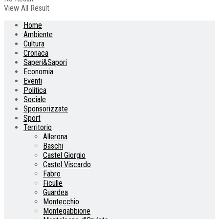
View All Result
Home
Ambiente
Cultura
Cronaca
Saperi&Sapori
Economia
Eventi
Politica
Sociale
Sponsorizzate
Sport
Territorio
Allerona
Baschi
Castel Giorgio
Castel Viscardo
Fabro
Ficulle
Guardea
Montecchio
Montegabbione