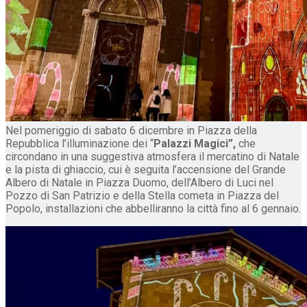
Nel pomeriggio di sabato 6 dicembre in Piazza della
Repubblica l’illuminazione dei “
Palazzi Magici”,
che
circondano in una suggestiva atmosfera il mercatino di Natale
e la pista di ghiaccio, cui è seguita l’accensione del Grande
Albero di Natale in Piazza Duomo, dell’Albero di Luci nel
Pozzo di San Patrizio e della Stella cometa in Piazza del
Popolo, installazioni che abbelliranno la città fino al 6 gennaio.