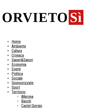
ORVIETO
Sì
Home
Ambiente
Cultura
Cronaca
Saperi&Sapori
Economia
Eventi
Politica
Sociale
Sponsorizzate
Sport
Territorio
Allerona
Baschi
Castel Giorgio