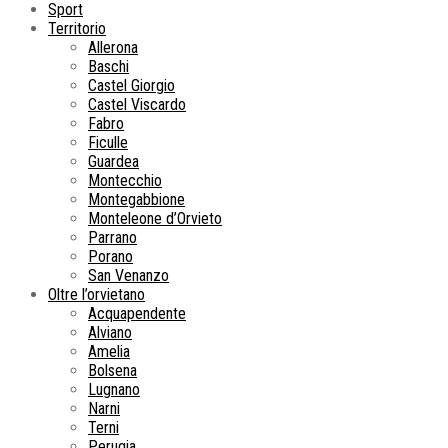
Sport
Territorio
Allerona
Baschi
Castel Giorgio
Castel Viscardo
Fabro
Ficulle
Guardea
Montecchio
Montegabbione
Monteleone d’Orvieto
Parrano
Porano
San Venanzo
Oltre l’orvietano
Acquapendente
Alviano
Amelia
Bolsena
Lugnano
Narni
Terni
Perugia