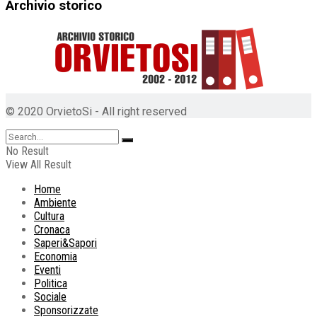
Archivio storico
© 2020 OrvietoSi - All right reserved
No Result
View All Result
Home
Ambiente
Cultura
Cronaca
Saperi&Sapori
Economia
Eventi
Politica
Sociale
Sponsorizzate