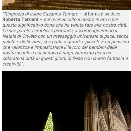
“Ringrazio di cuore Susanna Tamaro –
afferma il sindaco
Roberta Tardani
– per aver accolto il nostro invito e per
questo significativo dono che ha voluto fare alla nostra città.
Le sue parole, semplici e profonde, accompagneranno il
Natale di Orvieto con un messaggio universale di pace, senza
paletti e distinzioni, che parla a grandi e piccoli. È un pensiero
che valorizza e impreziosisce il lavoro dei bambini delle
nostre scuole a cui rinnovo il ringraziamento per aver
colorato la città in questi giorni di festa con la loro fantasia e
creatività”.