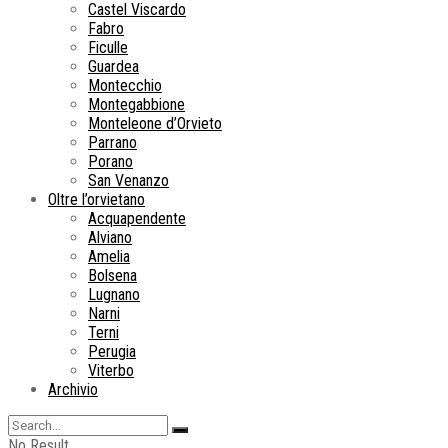
Castel Viscardo
Fabro
Ficulle
Guardea
Montecchio
Montegabbione
Monteleone d’Orvieto
Parrano
Porano
San Venanzo
Oltre l’orvietano
Acquapendente
Alviano
Amelia
Bolsena
Lugnano
Narni
Terni
Perugia
Viterbo
Archivio
No Result