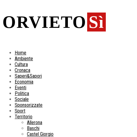
ORVIETO
Sì
Home
Ambiente
Cultura
Cronaca
Saperi&Sapori
Economia
Eventi
Politica
Sociale
Sponsorizzate
Sport
Territorio
Allerona
Baschi
Castel Giorgio