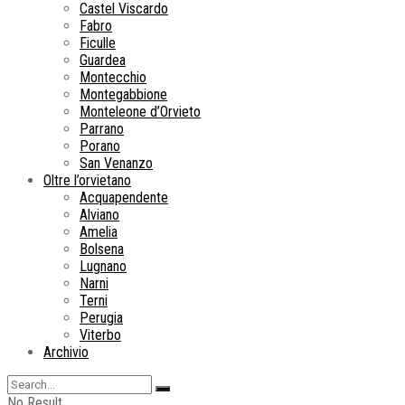
Castel Viscardo
Fabro
Ficulle
Guardea
Montecchio
Montegabbione
Monteleone d’Orvieto
Parrano
Porano
San Venanzo
Oltre l’orvietano
Acquapendente
Alviano
Amelia
Bolsena
Lugnano
Narni
Terni
Perugia
Viterbo
Archivio
No Result