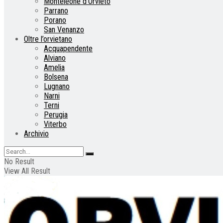
Monteleone d’Orvieto
Parrano
Porano
San Venanzo
Oltre l’orvietano
Acquapendente
Alviano
Amelia
Bolsena
Lugnano
Narni
Terni
Perugia
Viterbo
Archivio
No Result
View All Result