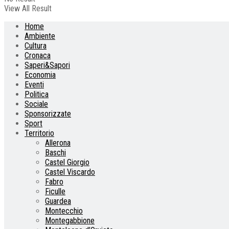
View All Result
Home
Ambiente
Cultura
Cronaca
Saperi&Sapori
Economia
Eventi
Politica
Sociale
Sponsorizzate
Sport
Territorio
Allerona
Baschi
Castel Giorgio
Castel Viscardo
Fabro
Ficulle
Guardea
Montecchio
Montegabbione