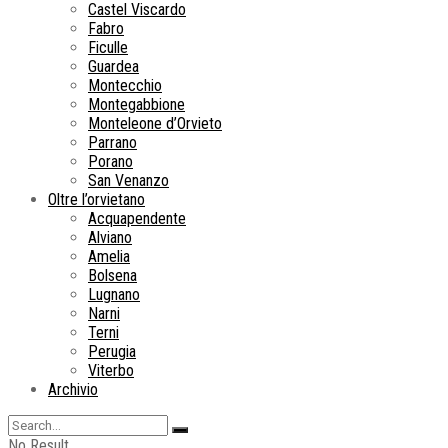
Castel Viscardo
Fabro
Ficulle
Guardea
Montecchio
Montegabbione
Monteleone d’Orvieto
Parrano
Porano
San Venanzo
Oltre l’orvietano
Acquapendente
Alviano
Amelia
Bolsena
Lugnano
Narni
Terni
Perugia
Viterbo
Archivio
No Result