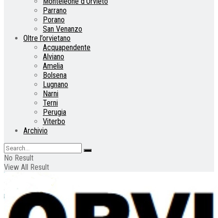
Monteleone d’Orvieto
Parrano
Porano
San Venanzo
Oltre l’orvietano
Acquapendente
Alviano
Amelia
Bolsena
Lugnano
Narni
Terni
Perugia
Viterbo
Archivio
No Result
View All Result