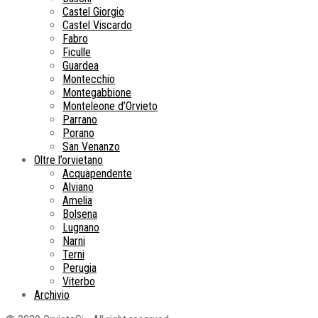
Castel Giorgio
Castel Viscardo
Fabro
Ficulle
Guardea
Montecchio
Montegabbione
Monteleone d’Orvieto
Parrano
Porano
San Venanzo
Oltre l’orvietano
Acquapendente
Alviano
Amelia
Bolsena
Lugnano
Narni
Terni
Perugia
Viterbo
Archivio