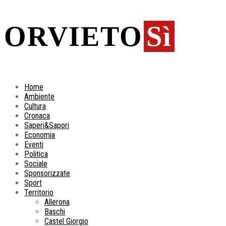
ORVIETO
Sì
Home
Ambiente
Cultura
Cronaca
Saperi&Sapori
Economia
Eventi
Politica
Sociale
Sponsorizzate
Sport
Territorio
Allerona
Baschi
Castel Giorgio