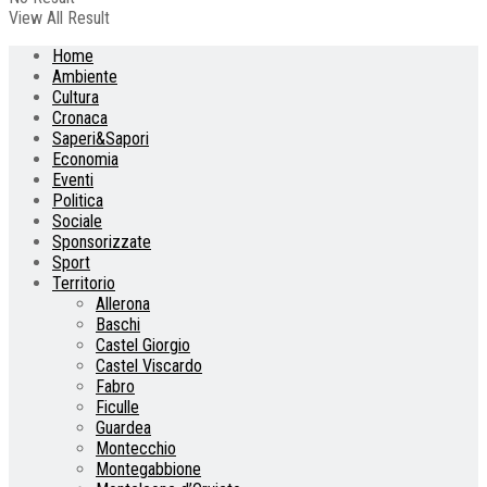
View All Result
Home
Ambiente
Cultura
Cronaca
Saperi&Sapori
Economia
Eventi
Politica
Sociale
Sponsorizzate
Sport
Territorio
Allerona
Baschi
Castel Giorgio
Castel Viscardo
Fabro
Ficulle
Guardea
Montecchio
Montegabbione