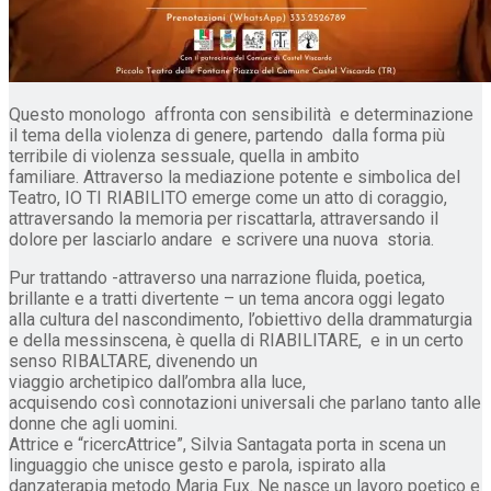
Questo monologo affronta con sensibilità e determinazione
il tema della violenza di genere, partendo dalla forma più
terribile di violenza sessuale, quella in ambito
familiare. Attraverso la mediazione potente e simbolica del
Teatro, IO TI RIABILITO emerge come un atto di coraggio,
attraversando la memoria per riscattarla, attraversando il
dolore per lasciarlo andare e scrivere una nuova storia.
Pur trattando -attraverso una narrazione fluida, poetica,
brillante e a tratti divertente – un tema ancora oggi legato
alla cultura del nascondimento, l’obiettivo della drammaturgia
e della messinscena, è quella di RIABILITARE, e in un certo
senso RIBALTARE, divenendo un
viaggio archetipico dall’ombra alla luce,
acquisendo così connotazioni universali che parlano tanto alle
donne che agli uomini.
Attrice e “ricercAttrice”, Silvia Santagata porta in scena un
linguaggio che unisce gesto e parola, ispirato alla
danzaterapia metodo Maria Fux. Ne nasce un lavoro poetico e