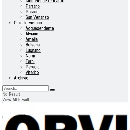
Monteleone d’Orvieto
Parrano
Porano
San Venanzo
Oltre l’orvietano
Acquapendente
Alviano
Amelia
Bolsena
Lugnano
Narni
Terni
Perugia
Viterbo
Archivio
No Result
View All Result