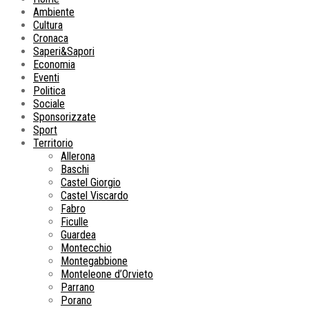
Ambiente
Cultura
Cronaca
Saperi&Sapori
Economia
Eventi
Politica
Sociale
Sponsorizzate
Sport
Territorio
Allerona
Baschi
Castel Giorgio
Castel Viscardo
Fabro
Ficulle
Guardea
Montecchio
Montegabbione
Monteleone d’Orvieto
Parrano
Porano