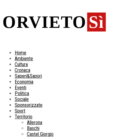
ORVIETO
Sì
Home
Ambiente
Cultura
Cronaca
Saperi&Sapori
Economia
Eventi
Politica
Sociale
Sponsorizzate
Sport
Territorio
Allerona
Baschi
Castel Giorgio