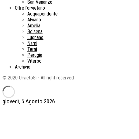
San Venanzo
Oltre l’orvietano
Acquapendente
Alviano
Amelia
Bolsena
Lugnano
Narni
Terni
Perugia
Viterbo
Archivio
© 2020 OrvietoSi - All right reserved
giovedì, 6 Agosto 2026