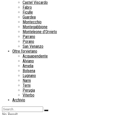
Castel Viscardo
Fabro
Ficulle
Guardea
Montecchio
Montegabbione
Monteleone d’Orvieto
Parrano
Porano
San Venanzo
Oltre l’orvietano
Acquapendente
Alviano
Amelia
Bolsena
Lugnano
Narni
Terni
Perugia
Viterbo
Archivio
No Result