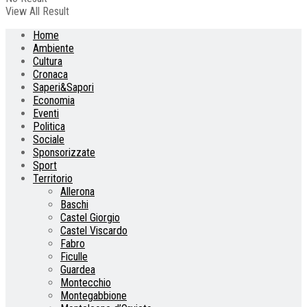
View All Result
Home
Ambiente
Cultura
Cronaca
Saperi&Sapori
Economia
Eventi
Politica
Sociale
Sponsorizzate
Sport
Territorio
Allerona
Baschi
Castel Giorgio
Castel Viscardo
Fabro
Ficulle
Guardea
Montecchio
Montegabbione