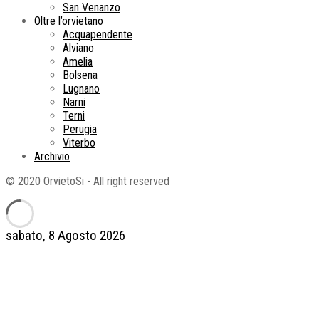
San Venanzo
Oltre l’orvietano
Acquapendente
Alviano
Amelia
Bolsena
Lugnano
Narni
Terni
Perugia
Viterbo
Archivio
© 2020 OrvietoSi - All right reserved
sabato, 8 Agosto 2026