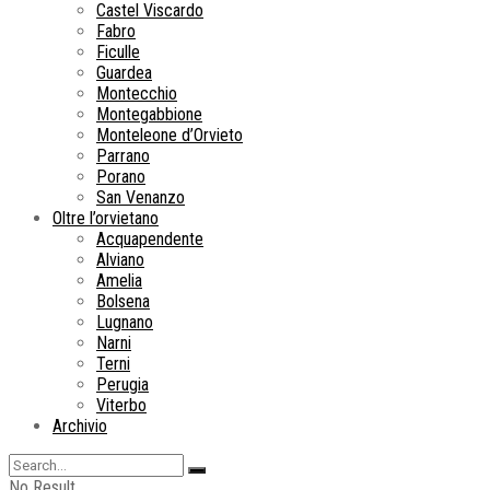
Castel Viscardo
Fabro
Ficulle
Guardea
Montecchio
Montegabbione
Monteleone d’Orvieto
Parrano
Porano
San Venanzo
Oltre l’orvietano
Acquapendente
Alviano
Amelia
Bolsena
Lugnano
Narni
Terni
Perugia
Viterbo
Archivio
No Result