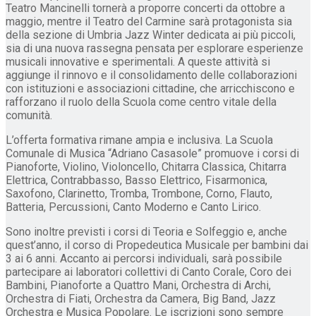
Teatro Mancinelli tornerà a proporre concerti da ottobre a
maggio, mentre il Teatro del Carmine sarà protagonista sia
della sezione di Umbria Jazz Winter dedicata ai più piccoli,
sia di una nuova rassegna pensata per esplorare esperienze
musicali innovative e sperimentali. A queste attività si
aggiunge il rinnovo e il consolidamento delle collaborazioni
con istituzioni e associazioni cittadine, che arricchiscono e
rafforzano il ruolo della Scuola come centro vitale della
comunità.
L’offerta formativa rimane ampia e inclusiva. La Scuola
Comunale di Musica “Adriano Casasole” promuove i corsi di
Pianoforte, Violino, Violoncello, Chitarra Classica, Chitarra
Elettrica, Contrabbasso, Basso Elettrico, Fisarmonica,
Saxofono, Clarinetto, Tromba, Trombone, Corno, Flauto,
Batteria, Percussioni, Canto Moderno e Canto Lirico.
Sono inoltre previsti i corsi di Teoria e Solfeggio e, anche
quest’anno, il corso di Propedeutica Musicale per bambini dai
3 ai 6 anni. Accanto ai percorsi individuali, sarà possibile
partecipare ai laboratori collettivi di Canto Corale, Coro dei
Bambini, Pianoforte a Quattro Mani, Orchestra di Archi,
Orchestra di Fiati, Orchestra da Camera, Big Band, Jazz
Orchestra e Musica Popolare. Le iscrizioni sono sempre