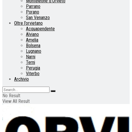
Monteleone d’Orvieto
Parrano
Porano
San Venanzo
Oltre l’orvietano
Acquapendente
Alviano
Amelia
Bolsena
Lugnano
Narni
Terni
Perugia
Viterbo
Archivio
No Result
View All Result