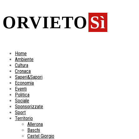
ORVIETO
Sì
Home
Ambiente
Cultura
Cronaca
Saperi&Sapori
Economia
Eventi
Politica
Sociale
Sponsorizzate
Sport
Territorio
Allerona
Baschi
Castel Giorgio