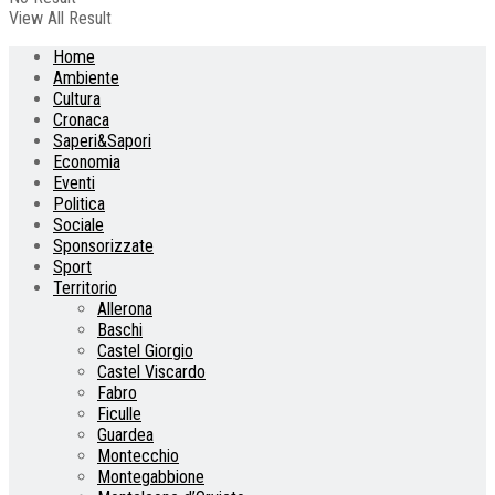
View All Result
Home
Ambiente
Cultura
Cronaca
Saperi&Sapori
Economia
Eventi
Politica
Sociale
Sponsorizzate
Sport
Territorio
Allerona
Baschi
Castel Giorgio
Castel Viscardo
Fabro
Ficulle
Guardea
Montecchio
Montegabbione