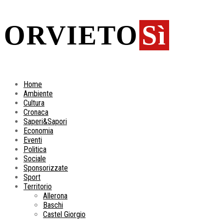
ORVIETO
Sì
Home
Ambiente
Cultura
Cronaca
Saperi&Sapori
Economia
Eventi
Politica
Sociale
Sponsorizzate
Sport
Territorio
Allerona
Baschi
Castel Giorgio