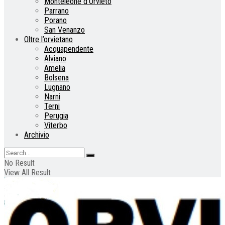
Monteleone d’Orvieto
Parrano
Porano
San Venanzo
Oltre l’orvietano
Acquapendente
Alviano
Amelia
Bolsena
Lugnano
Narni
Terni
Perugia
Viterbo
Archivio
No Result
View All Result