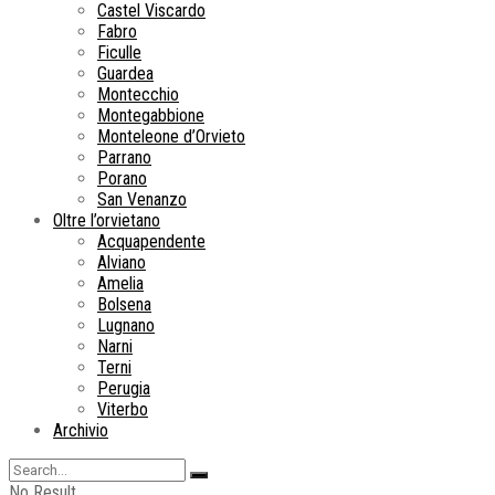
Castel Viscardo
Fabro
Ficulle
Guardea
Montecchio
Montegabbione
Monteleone d’Orvieto
Parrano
Porano
San Venanzo
Oltre l’orvietano
Acquapendente
Alviano
Amelia
Bolsena
Lugnano
Narni
Terni
Perugia
Viterbo
Archivio
No Result