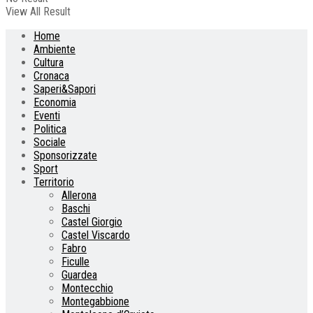
View All Result
Home
Ambiente
Cultura
Cronaca
Saperi&Sapori
Economia
Eventi
Politica
Sociale
Sponsorizzate
Sport
Territorio
Allerona
Baschi
Castel Giorgio
Castel Viscardo
Fabro
Ficulle
Guardea
Montecchio
Montegabbione