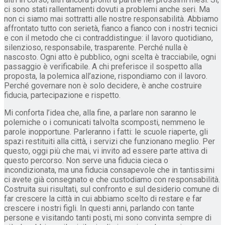
ci sono stati rallentamenti dovuti a problemi anche seri. Ma
non ci siamo mai sottratti alle nostre responsabilità. Abbiamo
affrontato tutto con serietà, fianco a fianco con i nostri tecnici
e con il metodo che ci contraddistingue: il lavoro quotidiano,
silenzioso, responsabile, trasparente. Perché nulla è
nascosto. Ogni atto è pubblico, ogni scelta è tracciabile, ogni
passaggio è verificabile. A chi preferisce il sospetto alla
proposta, la polemica all’azione, rispondiamo con il lavoro.
Perché governare non è solo decidere, è anche costruire
fiducia, partecipazione e rispetto.
Mi conforta l’idea che, alla fine, a parlare non saranno le
polemiche o i comunicati talvolta scomposti, nemmeno le
parole inopportune. Parleranno i fatti: le scuole riaperte, gli
spazi restituiti alla città, i servizi che funzionano meglio. Per
questo, oggi più che mai, vi invito ad essere parte attiva di
questo percorso. Non serve una fiducia cieca o
incondizionata, ma una fiducia consapevole che in tantissimi
ci avete già consegnato e che custodiamo con responsabilità.
Costruita sui risultati, sul confronto e sul desiderio comune di
far crescere la città in cui abbiamo scelto di restare e far
crescere i nostri figli. In questi anni, parlando con tante
persone e visitando tanti posti, mi sono convinta sempre di