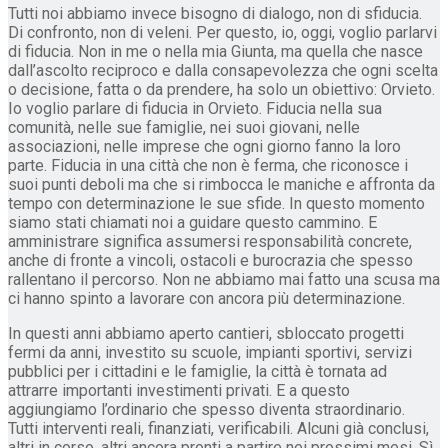
Tutti noi abbiamo invece bisogno di dialogo, non di sfiducia.
Di confronto, non di veleni. Per questo, io, oggi, voglio parlarvi
di fiducia. Non in me o nella mia Giunta, ma quella che nasce
dall’ascolto reciproco e dalla consapevolezza che ogni scelta
o decisione, fatta o da prendere, ha solo un obiettivo: Orvieto.
Io voglio parlare di fiducia in Orvieto. Fiducia nella sua
comunità, nelle sue famiglie, nei suoi giovani, nelle
associazioni, nelle imprese che ogni giorno fanno la loro
parte. Fiducia in una città che non è ferma, che riconosce i
suoi punti deboli ma che si rimbocca le maniche e affronta da
tempo con determinazione le sue sfide. In questo momento
siamo stati chiamati noi a guidare questo cammino. E
amministrare significa assumersi responsabilità concrete,
anche di fronte a vincoli, ostacoli e burocrazia che spesso
rallentano il percorso. Non ne abbiamo mai fatto una scusa ma
ci hanno spinto a lavorare con ancora più determinazione.
In questi anni abbiamo aperto cantieri, sbloccato progetti
fermi da anni, investito su scuole, impianti sportivi, servizi
pubblici per i cittadini e le famiglie, la città è tornata ad
attrarre importanti investimenti privati. E a questo
aggiungiamo l’ordinario che spesso diventa straordinario.
Tutti interventi reali, finanziati, verificabili. Alcuni già conclusi,
altri in corso, altri ancora pronti a partire nei prossimi mesi. Sì,