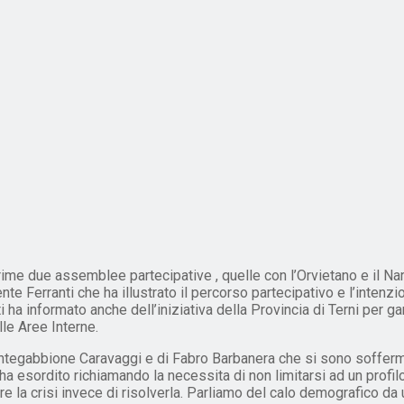
rime due assemblee partecipative , quelle con l’Orvietano e il Na
dente Ferranti che ha illustrato il percorso partecipativo e l’intenz
ti ha informato anche dell’iniziativa della Provincia di Terni per g
lle Aree Interne.
Montegabbione Caravaggi e di Fabro Barbanera che si sono sofferm
i ha esordito richiamando la necessita di non limitarsi ad un profi
e la crisi invece di risolverla. Parliamo del calo demografico da un