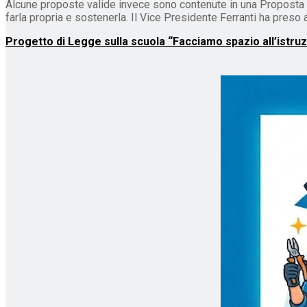
Alcune proposte valide invece sono contenute in una Proposta di L
farla propria e sostenerla. Il Vice Presidente Ferranti ha preso a
Progetto di Legge sulla scuola “Facciamo spazio all’istruzi