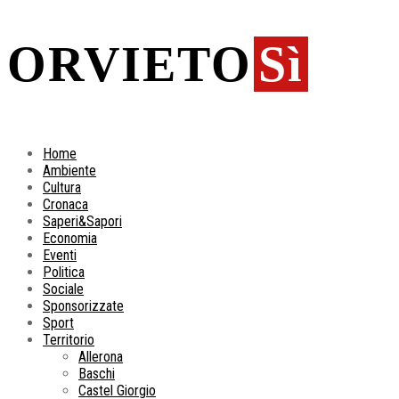
ORVIETO
Sì
Home
Ambiente
Cultura
Cronaca
Saperi&Sapori
Economia
Eventi
Politica
Sociale
Sponsorizzate
Sport
Territorio
Allerona
Baschi
Castel Giorgio