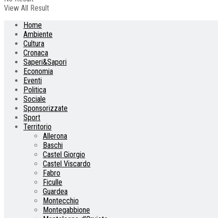
View All Result
Home
Ambiente
Cultura
Cronaca
Saperi&Sapori
Economia
Eventi
Politica
Sociale
Sponsorizzate
Sport
Territorio
Allerona
Baschi
Castel Giorgio
Castel Viscardo
Fabro
Ficulle
Guardea
Montecchio
Montegabbione