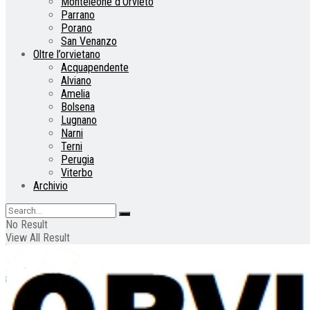
Monteleone d’Orvieto
Parrano
Porano
San Venanzo
Oltre l’orvietano
Acquapendente
Alviano
Amelia
Bolsena
Lugnano
Narni
Terni
Perugia
Viterbo
Archivio
No Result
View All Result