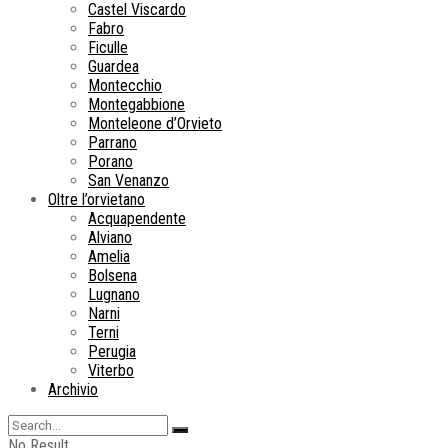
Castel Viscardo
Fabro
Ficulle
Guardea
Montecchio
Montegabbione
Monteleone d’Orvieto
Parrano
Porano
San Venanzo
Oltre l’orvietano
Acquapendente
Alviano
Amelia
Bolsena
Lugnano
Narni
Terni
Perugia
Viterbo
Archivio
No Result