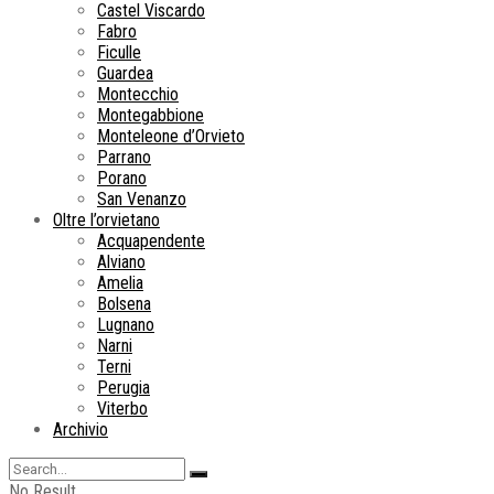
Castel Viscardo
Fabro
Ficulle
Guardea
Montecchio
Montegabbione
Monteleone d’Orvieto
Parrano
Porano
San Venanzo
Oltre l’orvietano
Acquapendente
Alviano
Amelia
Bolsena
Lugnano
Narni
Terni
Perugia
Viterbo
Archivio
No Result