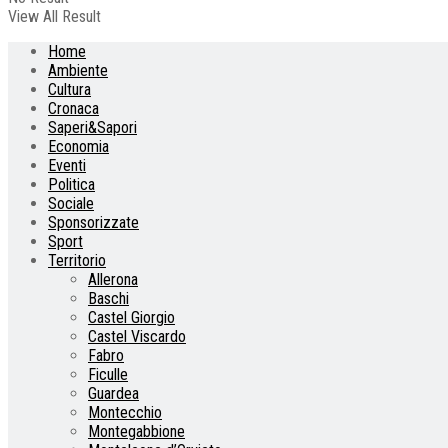
View All Result
Home
Ambiente
Cultura
Cronaca
Saperi&Sapori
Economia
Eventi
Politica
Sociale
Sponsorizzate
Sport
Territorio
Allerona
Baschi
Castel Giorgio
Castel Viscardo
Fabro
Ficulle
Guardea
Montecchio
Montegabbione