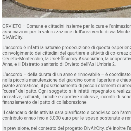
ORVIETO – Comune e cittadini insieme per la cura e l’animazione
associazioni per la valorizzazione dell’area verde di via Monte
DivAirCity.
L’accordo è infatti la naturale prosecuzione di questa esperienz
coinvolgimento dei cittadini del quartiere e attività di co-crea
Orvieto-Montecchio, la UseEfficiency Association, la cooperativ
Anna, e il Distretto sanitario di Orvieto dell’Asl Umbria 2.
L’accordo – della durata di un anno e rinnovabile – è coordinato
nella piccola manutenzione del giardino come l’apertura e chiusura
piante aromatiche, il posizionamento di piccoli elementi di arred
“cuore” del patto. Ogni soggetto si è infatti impegnato a realizza
ricreative, culturali, ludiche e sportive inclusive, incontri di se
finanziamento del patto di collaborazione.
Il calendario delle attività sarà pianificato e condiviso con l’am
contributo annuo fino a 3.000 euro per le spese sostenute e rend
In previsione, nel contesto del progetto DivAirCity, c’è inoltre l