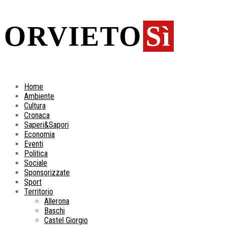
ORVIETO
Sì
Home
Ambiente
Cultura
Cronaca
Saperi&Sapori
Economia
Eventi
Politica
Sociale
Sponsorizzate
Sport
Territorio
Allerona
Baschi
Castel Giorgio