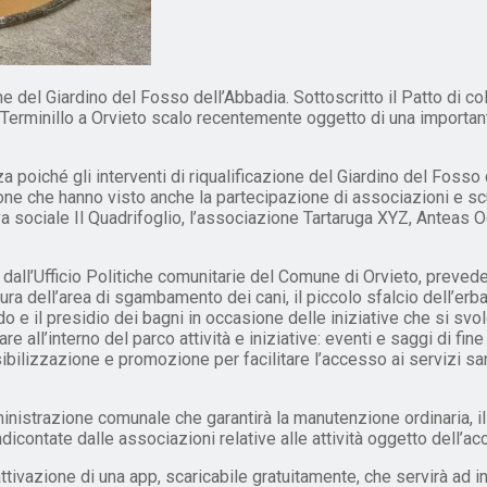
 del Giardino del Fosso dell’Abbadia. Sottoscritto il Patto di co
 Terminillo a Orvieto scalo recentemente oggetto di una important
a poiché gli interventi di riqualificazione del Giardino del Fosso
zione che hanno visto anche la partecipazione di associazioni e scu
a sociale Il Quadrifoglio, l’associazione Tartaruga XYZ, Anteas O
 dall’Ufficio Politiche comunitarie del Comune di Orvieto, prevede
 dell’area di sgambamento dei cani, il piccolo sfalcio dell’erba, la
o e il presidio dei bagni in occasione delle iniziative che si svol
re all’interno del parco attività e iniziative: eventi e saggi di fi
nsibilizzazione e promozione per facilitare l’accesso ai servizi san
ministrazione comunale che garantirà la manutenzione ordinaria, il t
icontate dalle associazioni relative alle attività oggetto dell’ac
’attivazione di una app, scaricabile gratuitamente, che servirà ad 