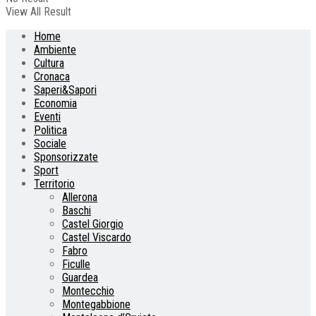
View All Result
Home
Ambiente
Cultura
Cronaca
Saperi&Sapori
Economia
Eventi
Politica
Sociale
Sponsorizzate
Sport
Territorio
Allerona
Baschi
Castel Giorgio
Castel Viscardo
Fabro
Ficulle
Guardea
Montecchio
Montegabbione