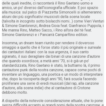
delle quali inedite, ci racconterà il Rino Gaetano uomo e
amico, un po’ diverso dall’iconografia ufficiale. E poi spazio
alla musica: sul palco di Piazzetta Simoncelli si alterneranno
alcuni dei più significativi musicisti della scena locale
(talvolta in incognito sotto bislacchi nomi…) come Vieri Venturi
& Simone Gianlorenzi, Andrea Gioia feat. Gianfranco Puppola, i
Me manna Rino, Matteo Sacco, i Rino all’ora del tè feat.
Simone Gianlorenzi e i Pancarrà CamparRino edition.
Insomma, un dream team riunito per rendere il doveroso
omaggio a quello che è forse stato il più originale e surreale
dei cantautori italiani: con la sua urgenza, il suo canto
sgranato, il suo deragliare dai binari di una canzone d’autore
che quando esordisce, a metà anni ’70, si è già un po’
standardizzata, Rino Gaetano è stato, la buttiamo là, il primo
cantautore punk della nostra canzone, capace come pochi di
inventare un linguaggio, una poetica e un modo di interpretare
che, dopo la riscoperta degli anni ’90, farà scuola facendo
proliferare una serie di eredi musicali (dal rap, alla canzone
d’autore, alla scena indie) che al cantautore di Crotone
debbono molto.
A dispetto della notevole considerazione attuale, che lo pone
senza difficoltà accanto ai grandi nomi della nostra canzone, e