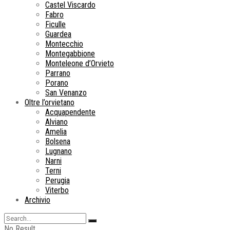
Castel Viscardo
Fabro
Ficulle
Guardea
Montecchio
Montegabbione
Monteleone d’Orvieto
Parrano
Porano
San Venanzo
Oltre l’orvietano
Acquapendente
Alviano
Amelia
Bolsena
Lugnano
Narni
Terni
Perugia
Viterbo
Archivio
No Result