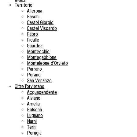
Territorio
Allerona
Baschi
Castel Giorgio
Castel Viscardo
Fabro
Ficulle
Guardea
Montecchio
Montegabbione
Monteleone d’Orvieto
Parrano
Porano
San Venanzo
Oltre l’orvietano
Acquapendente
Alviano
Amelia
Bolsena
Lugnano
Narni
Terni
Perugia