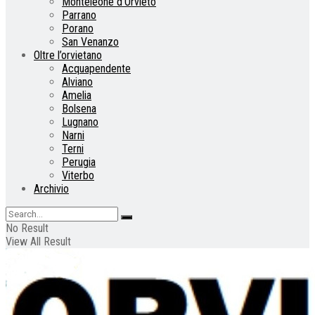
Monteleone d’Orvieto
Parrano
Porano
San Venanzo
Oltre l’orvietano
Acquapendente
Alviano
Amelia
Bolsena
Lugnano
Narni
Terni
Perugia
Viterbo
Archivio
No Result
View All Result