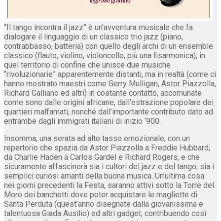
“Il tango incontra il jazz” è un’avventura musicale che fa
dialogare il linguaggio di un classico trio jazz (piano,
contrabbasso, batteria) con quello degli archi di un ensemble
classico (flauto, violino, violoncello, più una fisarmonica), in
quel territorio di confine che unisce due musiche
“rivoluzionarie” apparentemente distanti, ma in realtà (come ci
hanno mostrato maestri come Gerry Mulligan, Astor Piazzolla,
Richard Galliano ed altri) in costante contatto, accomunate
come sono dalle origini africane, dall’estrazione popolare dei
quartieri malfamati, nonché dall’importante contributo dato ad
entrambe dagli immigrati italiani di inizio ‘900.
Insomma, una serata ad alto tasso emozionale, con un
repertorio che spazia da Astor Piazzolla a Freddie Hubbard,
da Charlie Haden a Carlos Gardel e Richard Rogers, e che
sicuramente affascinerà sia i cultori del jazz e del tango, sia i
semplici curiosi amanti della buona musica. Un’ultima cosa:
nei giorni precedenti la Festa, saranno attivi sotto la Torre del
Moro dei banchetti dove poter acquistare le magliette di
Santa Perduta (quest’anno disegnate dalla giovanissima e
talentuosa Giada Ausilio) ed altri gadget, contribuendo così