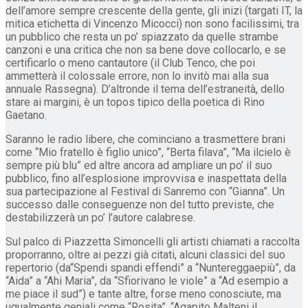
dell’amore sempre crescente della gente, gli inizi (targati IT, la
mitica etichetta di Vincenzo Micocci) non sono facilissimi, tra
un pubblico che resta un po’ spiazzato da quelle strambe
canzoni e una critica che non sa bene dove collocarlo, e se
certificarlo o meno cantautore (il Club Tenco, che poi
ammetterà il colossale errore, non lo invitò mai alla sua
annuale Rassegna). D’altronde il tema dell’estraneità, dello
stare ai margini, è un topos tipico della poetica di Rino
Gaetano.
Saranno le radio libere, che cominciano a trasmettere brani
come “Mio fratello è figlio unico”, “Berta filava”, “Ma ilcielo è
sempre più blu” ed altre ancora ad ampliare un po’ il suo
pubblico, fino all’esplosione improvvisa e inaspettata della
sua partecipazione al Festival di Sanremo con “Gianna”. Un
successo dalle conseguenze non del tutto previste, che
destabilizzerà un po’ l’autore calabrese.
Sul palco di Piazzetta Simoncelli gli artisti chiamati a raccolta
proporranno, oltre ai pezzi già citati, alcuni classici del suo
repertorio (da“Spendi spandi effendi” a “Nuntereggaepiù”, da
“Aida” a “Ahi Maria”, da “Sfiorivano le viole” a “Ad esempio a
me piace il sud”) e tante altre, forse meno conosciute, ma
ugualmente geniali come “Rosita”, “Agapito Malteni il