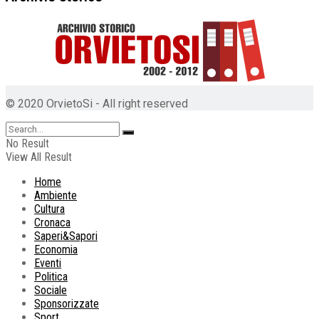
© 2020 OrvietoSi - All right reserved
No Result
View All Result
Home
Ambiente
Cultura
Cronaca
Saperi&Sapori
Economia
Eventi
Politica
Sociale
Sponsorizzate
Sport