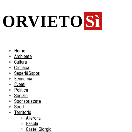
ORVIETO
Sì
Home
Ambiente
Cultura
Cronaca
Saperi&Sapori
Economia
Eventi
Politica
Sociale
Sponsorizzate
Sport
Territorio
Allerona
Baschi
Castel Giorgio