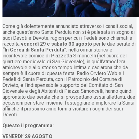
Come già dolentemente annunciato attraverso i canali social,
anche quest’anno Santa Perduta non si è palesata in sogno ai
suoi Devoti e Devote, ragion per cui i Fedeli sono chiamati a
raccolta
venerdì 29 e sabato 30 agosto
per le due serate di
“In Cerca di Santa Perduta”
, nella ormai storica e
incantevole cornice di Piazzetta Simoncelli (nel cuore del
quartiere medievale di San Giovenale), in quell’atmosfera
amichevole e allo stesso tempo intima e caciarona che da
sempre è il cuore di questa festa. Radio Orvieto Web e i
Fedeli di Santa Perduta, con il Patrocinio del Comune di
Orvieto, e l’indispensabile supporto del Comitato di San
Giovenale e degli Abitanti di Piazza Simoncelli, hanno quindi
approntato due serate che si prospettano assai allettanti, due
occasioni per stare insieme, festeggiare e implorare la Santa
affinché il prossimo anno torni a visitare i sogni dei suoi
Devoti.
Questo il programma:
VENERDI’ 29 AGOSTO