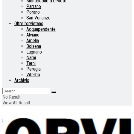
Monteleone d’Orvieto
Parrano
Porano
San Venanzo
Oltre l’orvietano
Acquapendente
Alviano
Amelia
Bolsena
Lugnano
Narni
Terni
Perugia
Viterbo
Archivio
No Result
View All Result