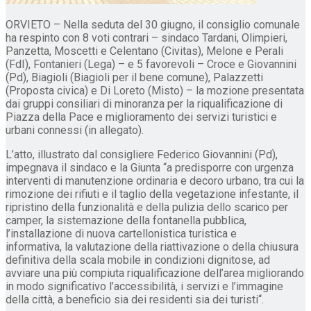
ORVIETO – Nella seduta del 30 giugno, il consiglio comunale
ha respinto con 8 voti contrari – sindaco Tardani, Olimpieri,
Panzetta, Moscetti e Celentano (Civitas), Melone e Perali
(FdI), Fontanieri (Lega) – e 5 favorevoli – Croce e Giovannini
(Pd), Biagioli (Biagioli per il bene comune), Palazzetti
(Proposta civica) e Di Loreto (Misto) – la mozione presentata
dai gruppi consiliari di minoranza per la riqualificazione di
Piazza della Pace e miglioramento dei servizi turistici e
urbani connessi (in allegato).
L’atto, illustrato dal consigliere Federico Giovannini (Pd),
impegnava il sindaco e la Giunta “a predisporre con urgenza
interventi di manutenzione ordinaria e decoro urbano, tra cui la
rimozione dei rifiuti e il taglio della vegetazione infestante, il
ripristino della funzionalità e della pulizia dello scarico per
camper, la sistemazione della fontanella pubblica,
l’installazione di nuova cartellonistica turistica e
informativa, la valutazione della riattivazione o della chiusura
definitiva della scala mobile in condizioni dignitose, ad
avviare una più compiuta riqualificazione dell’area migliorando
in modo significativo l’accessibilità, i servizi e l’immagine
della città, a beneficio sia dei residenti sia dei turisti“.