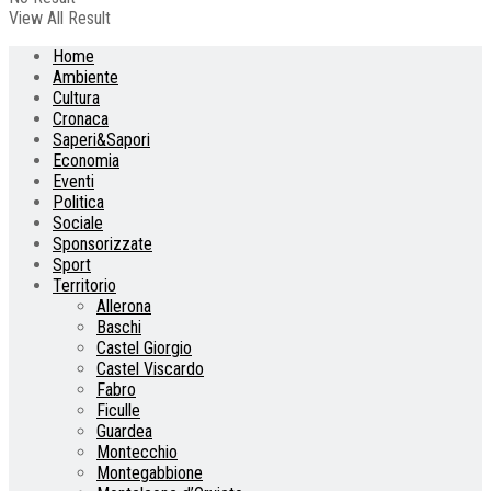
View All Result
Home
Ambiente
Cultura
Cronaca
Saperi&Sapori
Economia
Eventi
Politica
Sociale
Sponsorizzate
Sport
Territorio
Allerona
Baschi
Castel Giorgio
Castel Viscardo
Fabro
Ficulle
Guardea
Montecchio
Montegabbione