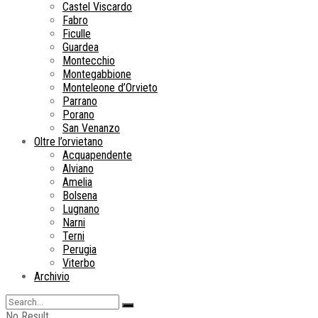
Castel Viscardo
Fabro
Ficulle
Guardea
Montecchio
Montegabbione
Monteleone d’Orvieto
Parrano
Porano
San Venanzo
Oltre l’orvietano
Acquapendente
Alviano
Amelia
Bolsena
Lugnano
Narni
Terni
Perugia
Viterbo
Archivio
No Result