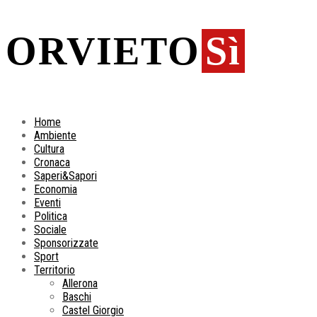
ORVIETO
Sì
Home
Ambiente
Cultura
Cronaca
Saperi&Sapori
Economia
Eventi
Politica
Sociale
Sponsorizzate
Sport
Territorio
Allerona
Baschi
Castel Giorgio