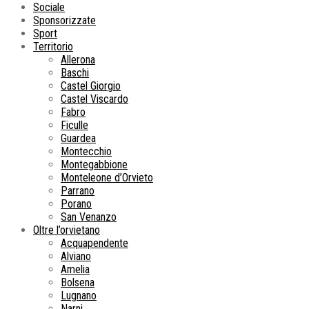
Sociale
Sponsorizzate
Sport
Territorio
Allerona
Baschi
Castel Giorgio
Castel Viscardo
Fabro
Ficulle
Guardea
Montecchio
Montegabbione
Monteleone d’Orvieto
Parrano
Porano
San Venanzo
Oltre l’orvietano
Acquapendente
Alviano
Amelia
Bolsena
Lugnano
Narni