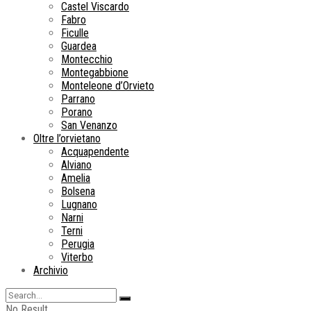
Castel Viscardo
Fabro
Ficulle
Guardea
Montecchio
Montegabbione
Monteleone d’Orvieto
Parrano
Porano
San Venanzo
Oltre l’orvietano
Acquapendente
Alviano
Amelia
Bolsena
Lugnano
Narni
Terni
Perugia
Viterbo
Archivio
No Result