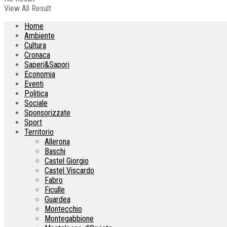
View All Result
Home
Ambiente
Cultura
Cronaca
Saperi&Sapori
Economia
Eventi
Politica
Sociale
Sponsorizzate
Sport
Territorio
Allerona
Baschi
Castel Giorgio
Castel Viscardo
Fabro
Ficulle
Guardea
Montecchio
Montegabbione