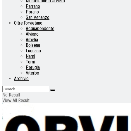
Monteleone d’Orvieto
Parrano
Porano
San Venanzo
Oltre l’orvietano
Acquapendente
Alviano
Amelia
Bolsena
Lugnano
Narni
Terni
Perugia
Viterbo
Archivio
No Result
View All Result