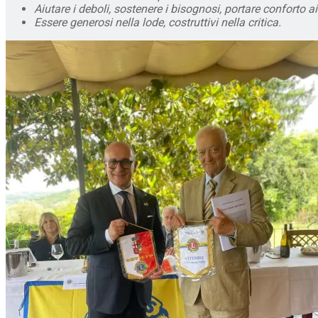
Aiutare i deboli, sostenere i bisognosi, portare conforto ai
Essere generosi nella lode, costruttivi nella critica.