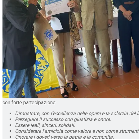
con forte partecipazione:
Dimostrare, con l’eccellenza delle opere e la solerzia del l
Perseguire il successo con giustizia e onore.
Essere leali, sinceri, solidali.
Considerare l’amicizia come valore e non come strument
Onorare i doveri verso la patria e la comunità.