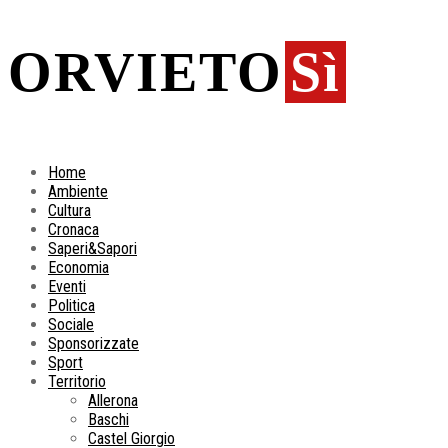
ORVIETO
Sì
Home
Ambiente
Cultura
Cronaca
Saperi&Sapori
Economia
Eventi
Politica
Sociale
Sponsorizzate
Sport
Territorio
Allerona
Baschi
Castel Giorgio