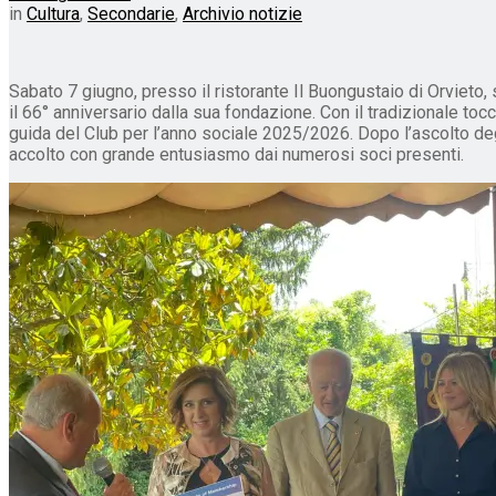
in
Cultura
,
Secondarie
,
Archivio notizie
Sabato 7 giugno, presso il ristorante Il Buongustaio di Orvieto, 
il 66° anniversario dalla sua fondazione. Con il tradizionale to
guida del Club per l’anno sociale 2025/2026. Dopo l’ascolto degli
accolto con grande entusiasmo dai numerosi soci presenti.