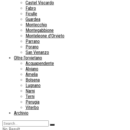
Castel Viscardo
Fabro
Ficulle
Guardea
Montecchio
Montegabbione
Monteleone d’Orvieto
Parrano
Porano
San Venanzo
Oltre l’orvietano
Acquapendente
Alviano
Amelia
Bolsena
Lugnano
Narni
Terni
Perugia
Viterbo
Archivio
No Result