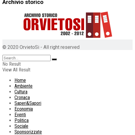
Archivio storico
© 2020 OrvietoSi - All right reserved
No Result
View All Result
Home
Ambiente
Cultura
Cronaca
Saperi&Sapori
Economia
Eventi
Politica
Sociale
Sponsorizzate