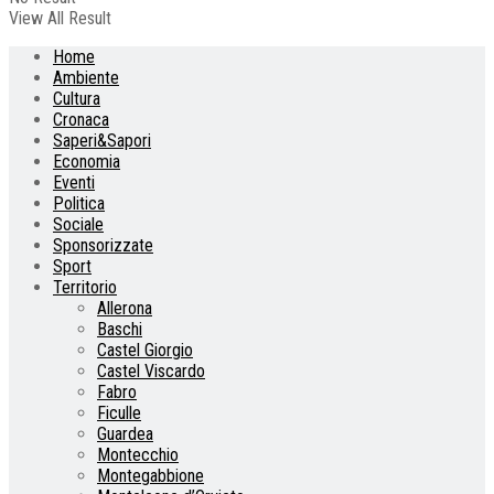
View All Result
Home
Ambiente
Cultura
Cronaca
Saperi&Sapori
Economia
Eventi
Politica
Sociale
Sponsorizzate
Sport
Territorio
Allerona
Baschi
Castel Giorgio
Castel Viscardo
Fabro
Ficulle
Guardea
Montecchio
Montegabbione