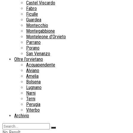
Castel Viscardo
Fabro
Ficulle
Guardea
Montecchio
Montegabbione
Monteleone d’Orvieto
Parrano
Porano
San Venanzo
Oltre l’orvietano
Acquapendente
Alviano
Amelia
Bolsena
Lugnano
Narni
Terni
Perugia
Viterbo
Archivio
No Result