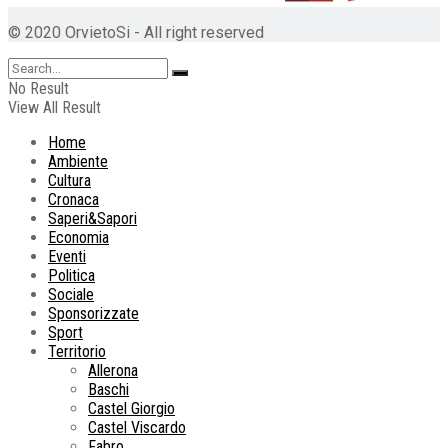
© 2020 OrvietoSi - All right reserved
No Result
View All Result
Home
Ambiente
Cultura
Cronaca
Saperi&Sapori
Economia
Eventi
Politica
Sociale
Sponsorizzate
Sport
Territorio
Allerona
Baschi
Castel Giorgio
Castel Viscardo
Fabro