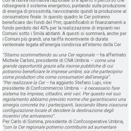
Con la nuova normativa nazionale si è aperto il percorso che
ridisegnerà il sistema energetico, puntando sulla produzione
di energia di prossimità, riavvicinando quindi la produzione al
consumatore finale. In questo quadro le Cer potranno
beneficiare dei fondi del Pnrr, quantificabili in finanziamenti a
fondo perduto del 40% per la realizzazione di impianti nei
Comuni sotto i 5mila abitanti. A questi si sommerà, anche per
i Comuni più grandi, una tariffa incentivante di durata
ventennale legata all’energia condivisa all’interno della Cer.
“Stiamo scommettendo su una Cer regionale –
ha affermato
Michele Carloni, presidente di CNA Umbria
– come una
grande opportunità grazie alla risorse pubbliche di cui
potranno beneficiare le imprese umbre, sia che partecipino
come produttori che come consumatori dell’energia”.
“Per realizzare la Cer –
ha aggiunto Stefano Lupi, vice
presidente di Confcommercio Umbria
– è necessario fare
sistema tra imprese, cittadini, enti vari. Per questo nel suo
regolamento abbiamo previsto norme che garantiscano una
sinergia concreta tra i partecipanti, lasciando libera ciascuna
configurazione locale di decidere la destinazione degli
incentivi che arriveranno”.
Per Carlo di Somma, presidente di Confcooperative Umbria,
“con la Cer regionale potremo contribuire ad aumentare