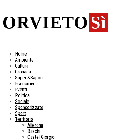
ORVIETO
Sì
Home
Ambiente
Cultura
Cronaca
Saperi&Sapori
Economia
Eventi
Politica
Sociale
Sponsorizzate
Sport
Territorio
Allerona
Baschi
Castel Giorgio