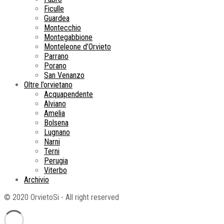
Ficulle
Guardea
Montecchio
Montegabbione
Monteleone d’Orvieto
Parrano
Porano
San Venanzo
Oltre l’orvietano
Acquapendente
Alviano
Amelia
Bolsena
Lugnano
Narni
Terni
Perugia
Viterbo
Archivio
© 2020 OrvietoSi - All right reserved