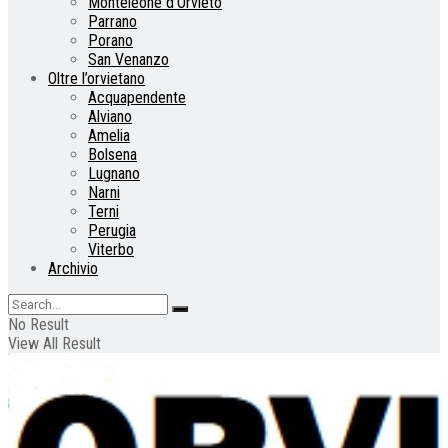
Monteleone d’Orvieto
Parrano
Porano
San Venanzo
Oltre l’orvietano
Acquapendente
Alviano
Amelia
Bolsena
Lugnano
Narni
Terni
Perugia
Viterbo
Archivio
No Result
View All Result