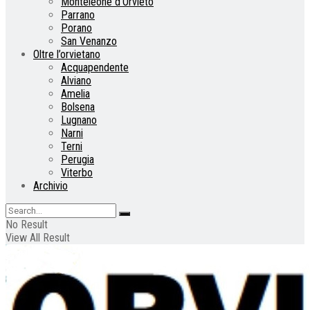
Monteleone d’Orvieto
Parrano
Porano
San Venanzo
Oltre l’orvietano
Acquapendente
Alviano
Amelia
Bolsena
Lugnano
Narni
Terni
Perugia
Viterbo
Archivio
No Result
View All Result