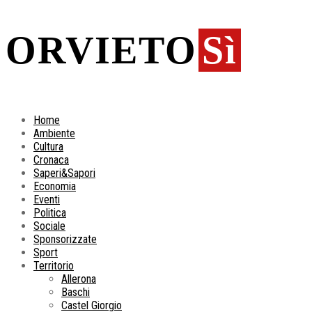
ORVIETO
Sì
Home
Ambiente
Cultura
Cronaca
Saperi&Sapori
Economia
Eventi
Politica
Sociale
Sponsorizzate
Sport
Territorio
Allerona
Baschi
Castel Giorgio