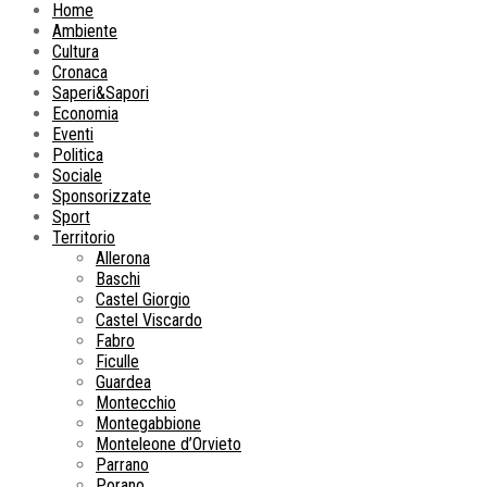
Home
Ambiente
Cultura
Cronaca
Saperi&Sapori
Economia
Eventi
Politica
Sociale
Sponsorizzate
Sport
Territorio
Allerona
Baschi
Castel Giorgio
Castel Viscardo
Fabro
Ficulle
Guardea
Montecchio
Montegabbione
Monteleone d’Orvieto
Parrano
Porano