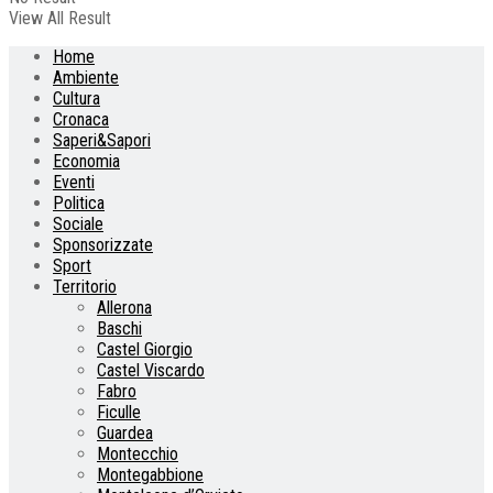
View All Result
Home
Ambiente
Cultura
Cronaca
Saperi&Sapori
Economia
Eventi
Politica
Sociale
Sponsorizzate
Sport
Territorio
Allerona
Baschi
Castel Giorgio
Castel Viscardo
Fabro
Ficulle
Guardea
Montecchio
Montegabbione