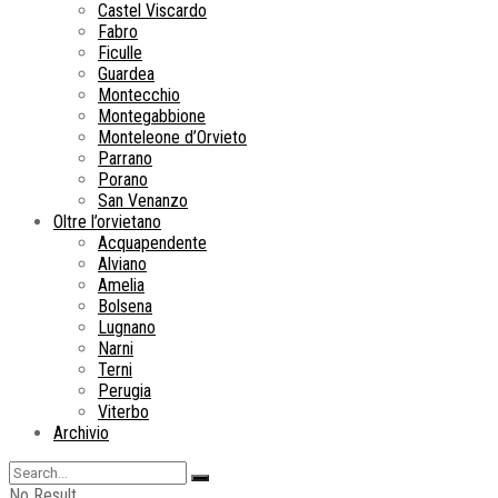
Castel Viscardo
Fabro
Ficulle
Guardea
Montecchio
Montegabbione
Monteleone d’Orvieto
Parrano
Porano
San Venanzo
Oltre l’orvietano
Acquapendente
Alviano
Amelia
Bolsena
Lugnano
Narni
Terni
Perugia
Viterbo
Archivio
No Result