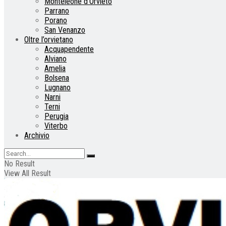
Monteleone d’Orvieto
Parrano
Porano
San Venanzo
Oltre l’orvietano
Acquapendente
Alviano
Amelia
Bolsena
Lugnano
Narni
Terni
Perugia
Viterbo
Archivio
No Result
View All Result