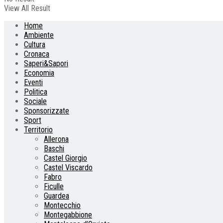
View All Result
Home
Ambiente
Cultura
Cronaca
Saperi&Sapori
Economia
Eventi
Politica
Sociale
Sponsorizzate
Sport
Territorio
Allerona
Baschi
Castel Giorgio
Castel Viscardo
Fabro
Ficulle
Guardea
Montecchio
Montegabbione