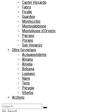
Castel Viscardo
Fabro
Ficulle
Guardea
Montecchio
Montegabbione
Monteleone d’Orvieto
Parrano
Porano
San Venanzo
Oltre l’orvietano
Acquapendente
Alviano
Amelia
Bolsena
Lugnano
Narni
Terni
Perugia
Viterbo
Archivio
No Result