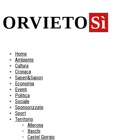
ORVIETO
Sì
Home
Ambiente
Cultura
Cronaca
Saperi&Sapori
Economia
Eventi
Politica
Sociale
Sponsorizzate
Sport
Territorio
Allerona
Baschi
Castel Giorgio