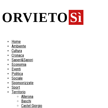
ORVIETO
Sì
Home
Ambiente
Cultura
Cronaca
Saperi&Sapori
Economia
Eventi
Politica
Sociale
Sponsorizzate
Sport
Territorio
Allerona
Baschi
Castel Giorgio