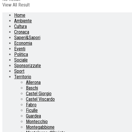
View All Result
Home
Ambiente
Cultura
Cronaca
Saperi&Sapori
Economia
Eventi
Politica
Sociale
Sponsorizzate
Sport
Territorio
Allerona
Baschi
Castel Giorgio
Castel Viscardo
Fabro
Ficulle
Guardea
Montecchio
Montegabbione