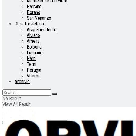
Monteleone d’Orvieto
Parrano
Porano
San Venanzo
Oltre l’orvietano
Acquapendente
Alviano
Amelia
Bolsena
Lugnano
Narni
Terni
Perugia
Viterbo
Archivio
No Result
View All Result