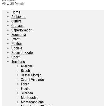
View All Result
Home
Ambiente
Cultura
Cronaca
Saperi&Sapori
Economia
Eventi
Politica
Sociale
Sponsorizzate
Sport
Territorio
Allerona
Baschi
Castel Giorgio
Castel Viscardo
Fabro
Ficulle
Guardea
Montecchio
Montegabbione