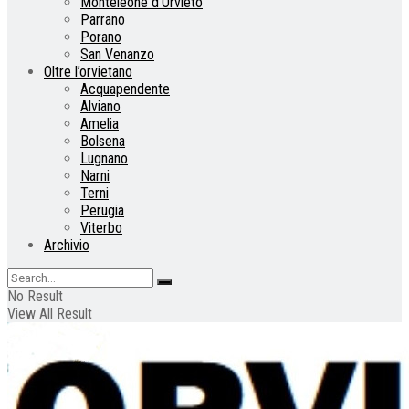
Monteleone d’Orvieto
Parrano
Porano
San Venanzo
Oltre l’orvietano
Acquapendente
Alviano
Amelia
Bolsena
Lugnano
Narni
Terni
Perugia
Viterbo
Archivio
No Result
View All Result