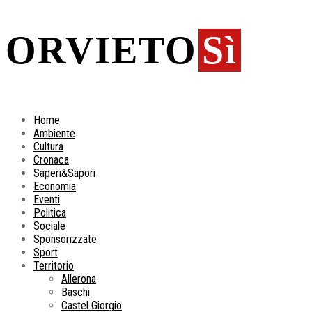
ORVIETO
Sì
Home
Ambiente
Cultura
Cronaca
Saperi&Sapori
Economia
Eventi
Politica
Sociale
Sponsorizzate
Sport
Territorio
Allerona
Baschi
Castel Giorgio