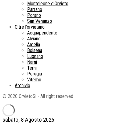
Monteleone d’Orvieto
Parrano
Porano
San Venanzo
Oltre l’orvietano
Acquapendente
Alviano
Amelia
Bolsena
Lugnano
Narni
Terni
Perugia
Viterbo
Archivio
© 2020 OrvietoSi - All right reserved
sabato, 8 Agosto 2026