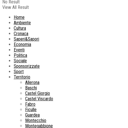
No Result
View All Result
Home
Ambiente
Cultura
Cronaca
Saperi&Sapori
Economia
Eventi
Politica
Sociale
Sponsorizzate
Sport
Territorio
Allerona
Baschi
Castel Giorgio
Castel Viscardo
Fabro
Ficulle
Guardea
Montecchio
Montegabbione