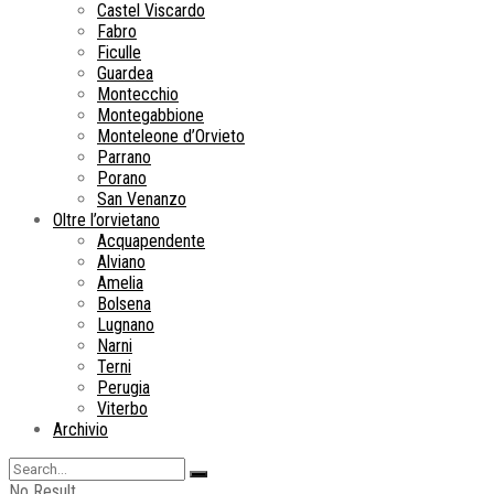
Castel Viscardo
Fabro
Ficulle
Guardea
Montecchio
Montegabbione
Monteleone d’Orvieto
Parrano
Porano
San Venanzo
Oltre l’orvietano
Acquapendente
Alviano
Amelia
Bolsena
Lugnano
Narni
Terni
Perugia
Viterbo
Archivio
No Result