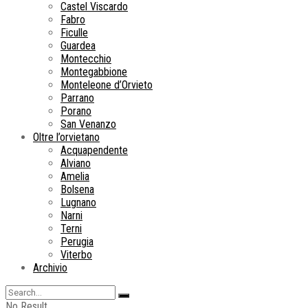
Castel Viscardo
Fabro
Ficulle
Guardea
Montecchio
Montegabbione
Monteleone d’Orvieto
Parrano
Porano
San Venanzo
Oltre l’orvietano
Acquapendente
Alviano
Amelia
Bolsena
Lugnano
Narni
Terni
Perugia
Viterbo
Archivio
No Result