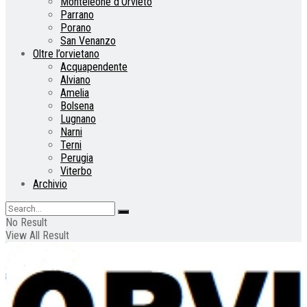
Monteleone d’Orvieto
Parrano
Porano
San Venanzo
Oltre l’orvietano
Acquapendente
Alviano
Amelia
Bolsena
Lugnano
Narni
Terni
Perugia
Viterbo
Archivio
No Result
View All Result