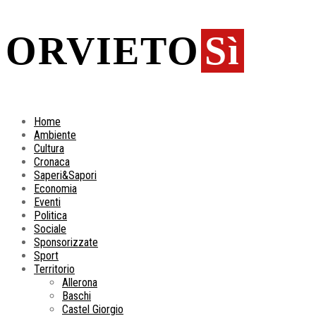
ORVIETO
Sì
Home
Ambiente
Cultura
Cronaca
Saperi&Sapori
Economia
Eventi
Politica
Sociale
Sponsorizzate
Sport
Territorio
Allerona
Baschi
Castel Giorgio