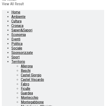
View All Result
Home
Ambiente
Cultura
Cronaca
Saperi&Sapori
Economia
Eventi
Politica
Sociale
Sponsorizzate
Sport
Territorio
Allerona
Baschi
Castel Giorgio
Castel Viscardo
Fabro
Ficulle
Guardea
Montecchio
Montegabbione