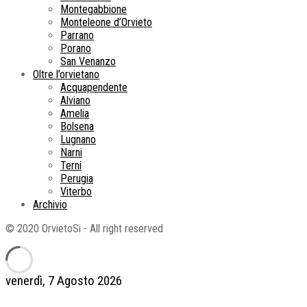
Montegabbione
Monteleone d’Orvieto
Parrano
Porano
San Venanzo
Oltre l’orvietano
Acquapendente
Alviano
Amelia
Bolsena
Lugnano
Narni
Terni
Perugia
Viterbo
Archivio
© 2020 OrvietoSi - All right reserved
venerdì, 7 Agosto 2026