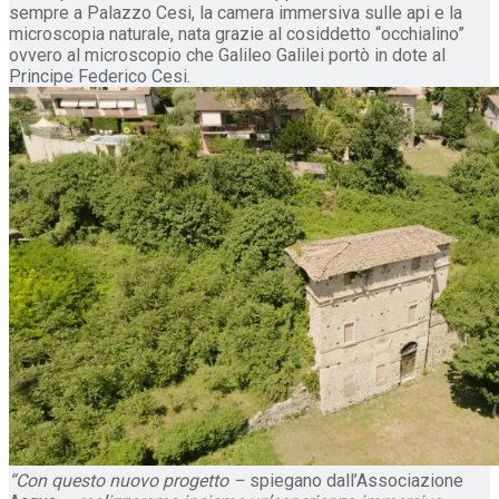
sempre a Palazzo Cesi, la camera immersiva sulle api e la
microscopia naturale, nata grazie al cosiddetto “occhialino”
ovvero al microscopio che Galileo Galilei portò in dote al
Principe Federico Cesi.
“Con questo nuovo progetto –
spiegano dall’Associazione