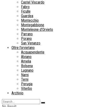
Castel Viscardo
Fabro
Ficulle
Guardea
Montecchio
Montegabbione
Monteleone d’Orvieto
Parrano
Porano
San Venanzo
Oltre l’orvietano
Acquapendente
Alviano
Amelia
Bolsena
Lugnano
Narni
Terni
Perugia
Viterbo
Archivio
No Result