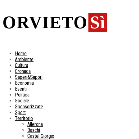
ORVIETO
Sì
Home
Ambiente
Cultura
Cronaca
Saperi&Sapori
Economia
Eventi
Politica
Sociale
Sponsorizzate
Sport
Territorio
Allerona
Baschi
Castel Giorgio