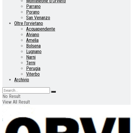
Monteleone d’Orvieto
Parrano
Porano
San Venanzo
Oltre l’orvietano
Acquapendente
Alviano
Amelia
Bolsena
Lugnano
Narni
Terni
Perugia
Viterbo
Archivio
No Result
View All Result