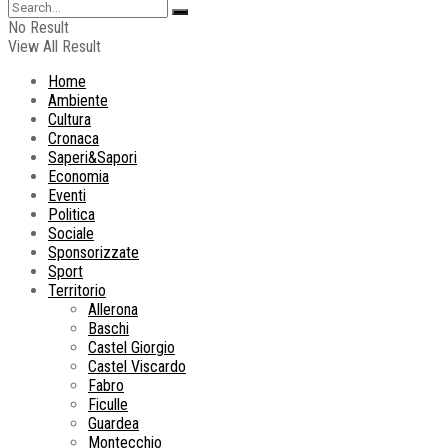
No Result
View All Result
Home
Ambiente
Cultura
Cronaca
Saperi&Sapori
Economia
Eventi
Politica
Sociale
Sponsorizzate
Sport
Territorio
Allerona
Baschi
Castel Giorgio
Castel Viscardo
Fabro
Ficulle
Guardea
Montecchio