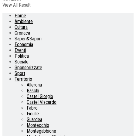
View All Result
Home
Ambiente
Cultura
Cronaca
Saperi&Sapori
Economia
Eventi
Politica
Sociale
Sponsorizzate
Sport
Territorio
Allerona
Baschi
Castel Giorgio
Castel Viscardo
Fabro
Ficulle
Guardea
Montecchio
Montegabbione