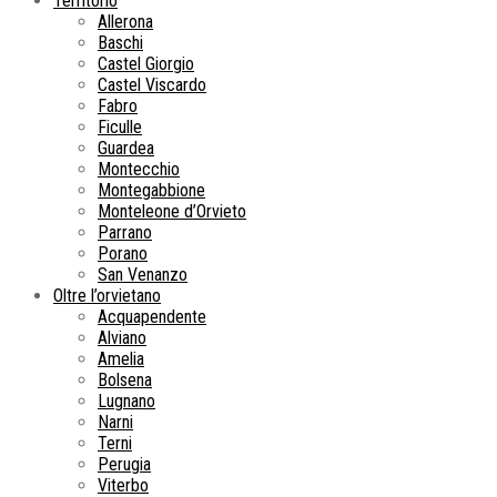
Territorio
Allerona
Baschi
Castel Giorgio
Castel Viscardo
Fabro
Ficulle
Guardea
Montecchio
Montegabbione
Monteleone d’Orvieto
Parrano
Porano
San Venanzo
Oltre l’orvietano
Acquapendente
Alviano
Amelia
Bolsena
Lugnano
Narni
Terni
Perugia
Viterbo