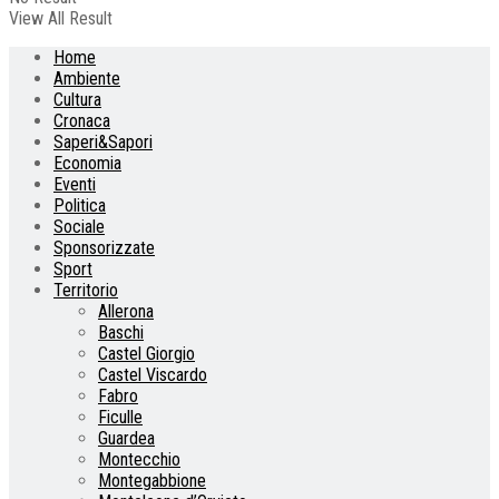
View All Result
Home
Ambiente
Cultura
Cronaca
Saperi&Sapori
Economia
Eventi
Politica
Sociale
Sponsorizzate
Sport
Territorio
Allerona
Baschi
Castel Giorgio
Castel Viscardo
Fabro
Ficulle
Guardea
Montecchio
Montegabbione