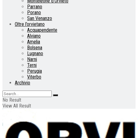
Monteleone d’Orvieto
Parrano
Porano
San Venanzo
Oltre l’orvietano
Acquapendente
Alviano
Amelia
Bolsena
Lugnano
Narni
Terni
Perugia
Viterbo
Archivio
No Result
View All Result