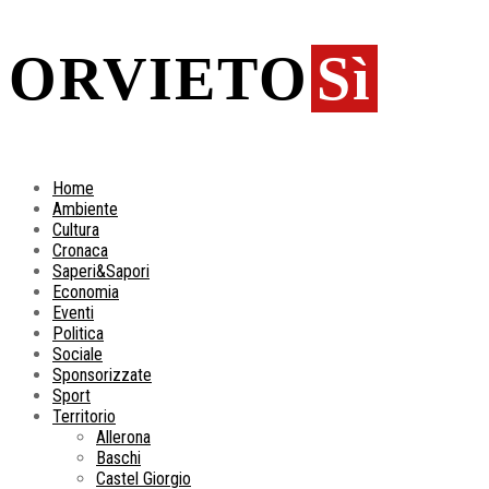
ORVIETO
Sì
Home
Ambiente
Cultura
Cronaca
Saperi&Sapori
Economia
Eventi
Politica
Sociale
Sponsorizzate
Sport
Territorio
Allerona
Baschi
Castel Giorgio