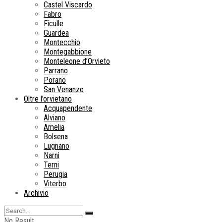
Castel Viscardo
Fabro
Ficulle
Guardea
Montecchio
Montegabbione
Monteleone d’Orvieto
Parrano
Porano
San Venanzo
Oltre l’orvietano
Acquapendente
Alviano
Amelia
Bolsena
Lugnano
Narni
Terni
Perugia
Viterbo
Archivio
No Result